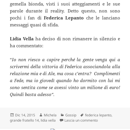
gemella bionda, visti i suoi atteggiamenti e le sue
parole durante il reality. Detto questo, non sono
pochi i fan di
Federica Lepanto
che le lanciano
messaggi quasi di sfida.
Lidia Vella
ha deciso di non rimanere in silenzio e
ha commentato:
“
Io non riesco a capire perché la gente venga qui a
scrivermi della vittoria di Federica associandola alla
relazione mia e di Ale, ma cosa c’entra? Complimenti
a Fede, ma io giovedì quando ho dormito con lui mi
sono sentita come se avessi vinto un milione di euro!
Quindi basta adesso“.
Scritto
Autore
Categorie
Tag
Dic 14, 2015
Michela
Gossip
federica lepanto
,
il
su Grande Fratello 1
grande fratello 14
,
lidia vella
Lascia un commento