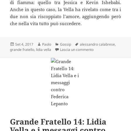
di fiamma: quello tra Jessica e Kevin Ishebabi.
Anche in questo caso, la Vella ha rivelato come tra i
due non sia riscoppiato l’amore, aggiungendo però
che nella vita tutto può succedere.
Scritto
Autore
Categorie
Tag
Set 4, 2017
Paolo
Gossip
alessandro calabrese
,
il
su GF, Lidia torna con A
grande fratello
,
lidia vella
Lascia un commento
Grande Fratello 14: Lidia
Vella e i messaggi contro