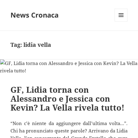
News Cronaca
MENU
E
WIDGET
Tag:
lidia vella
GF, Lidia torna con
Alessandro e Jessica con
Kevin? La Vella rivela tutto!
“Non c’è niente da aggiungere dall’ultima volta…”.
Chi ha pronunciato queste parole? Arrivano da Lidia
Vella, l’ex concorrente del Grande Fratello che cura