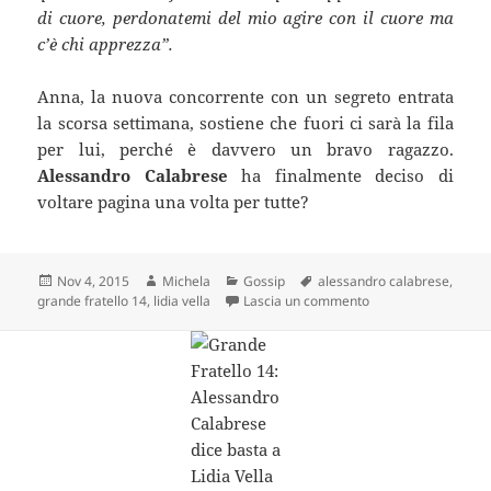
di cuore, perdonatemi del mio agire con il cuore ma
c’è chi apprezza”.
Anna, la nuova concorrente con un segreto entrata
la scorsa settimana, sostiene che fuori ci sarà la fila
per lui, perché è davvero un bravo ragazzo.
Alessandro Calabrese
ha finalmente deciso di
voltare pagina una volta per tutte?
Scritto
Autore
Categorie
Tag
Nov 4, 2015
Michela
Gossip
alessandro calabrese
,
il
su Grande Fratello 1
grande fratello 14
,
lidia vella
Lascia un commento