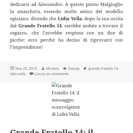
dedicarsi ad Alessandro. A questo punto Malgioglio
la smaschera, essendo molto amico del modello
egiziano, dicendo che
Lidia Vella
, dopo la sua uscita
dal
Grande Fratello 14
, sarebbe andata a trovare il
ragazzo, che l’avrebbe respinta con un due di
picche: ecco perché ha deciso di riprovarci con
l’imprenditore!
Scritto
Autore
Categorie
Tag
Nov 20, 2015
Michela
Gossip
grande fratello 14
,
il
su Grande Fratello 14: Lidia Vella sma
lidia vella
Lascia un commento
Grande Fratello 14: il