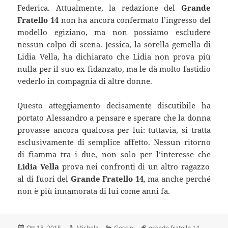
Federica. Attualmente, la redazione del
Grande
Fratello 14
non ha ancora confermato l’ingresso del
modello egiziano, ma non possiamo escludere
nessun colpo di scena. Jessica, la sorella gemella di
Lidia Vella, ha dichiarato che Lidia non prova più
nulla per il suo ex fidanzato, ma le dà molto fastidio
vederlo in compagnia di altre donne.
Questo atteggiamento decisamente discutibile ha
portato Alessandro a pensare e sperare che la donna
provasse ancora qualcosa per lui: tuttavia, si tratta
esclusivamente di semplice affetto. Nessun ritorno
di fiamma tra i due, non solo per l’interesse che
Lidia Vella
prova nei confronti di un altro ragazzo
al di fuori del
Grande Fratello 14
, ma anche perché
non è più innamorata di lui come anni fa.
Scritto
Autore
Categorie
Tag
Ott 13, 2015
Michela
Gossip
grande fratello 14
,