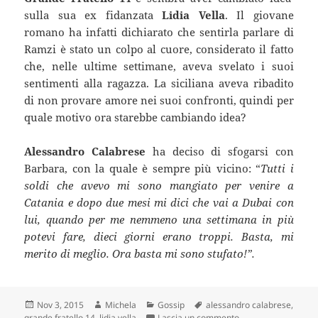
sulla sua ex fidanzata
Lidia Vella
. Il giovane
romano ha infatti dichiarato che sentirla parlare di
Ramzi è stato un colpo al cuore, considerato il fatto
che, nelle ultime settimane, aveva svelato i suoi
sentimenti alla ragazza. La siciliana aveva ribadito
di non provare amore nei suoi confronti, quindi per
quale motivo ora starebbe cambiando idea?
Alessandro Calabrese
ha deciso di sfogarsi con
Barbara, con la quale è sempre più vicino: “
Tutti i
soldi che avevo mi sono mangiato per venire a
Catania e dopo due mesi mi dici che vai a Dubai con
lui, quando per me nemmeno una settimana in più
potevi fare, dieci giorni erano troppi. Basta, mi
merito di meglio. Ora basta mi sono stufato!”.
Scritto
Autore
Categorie
Tag
Nov 3, 2015
Michela
Gossip
alessandro calabrese
,
il
su Grande Fratello 1
grande fratello 14
,
lidia vella
Lascia un commento