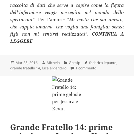
raccolta di dati che serve a capire come la figura
dell’infermiere venga percepita nel mondo dello
spettacolo”.
Per l’amore
: “Mi basta che sia onesto,
che sappia amarmi, che voglia una famiglia: senza
figli non mi sentirei realizzata!”.
CONTINUA A
LEGGERE
Scritto
Autore
Categorie
Tag
Mar 23, 2016
Michela
Gossip
federica lepanto
,
il
su Grande Fratello 14:
grande fratello 14
,
luca argentero
1 commento
Grande Fratello 14: prime