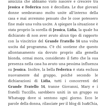
amicizia che abbiamo visto nascere e crescere tra
Jessica e Federica
non è decollata. Le due giovani
donne sembravano molto unite all’interno della
casa e mai avremmo pensato che le cose potessero
fine male una volta uscite. A spiegare la situazione è
stata proprio la sorella di
Jessica
,
Lidia
, la quale ha
dichiarato di non aver avuto alcun tipo di rapporto
con la vincitrice del
Grande Fratello 14
una volta
uscita dal programma. C’è chi sostiene che questo
allontanamento sia dovuto proprio alla gemella
bionda, ormai mora, considerato il fatto che la sua
presenza nella casa ha avuto una pessima influenza
su
Jessica
. Inoltre, la bella
Federica
è stata esclusa
nuovamente dal gruppo, poiché secondo le
dichiarazioni di
Lidia
, tutti i concorrenti del
Grande Fratello 14
, tranne Giovanni, Mary e i
fratelli Tuccillo, sarebbero uniti in un gruppo su
Whatsapp dove si sentono ogni giorno. Ecco le
parole della donna, rilasciate per il blog di Isa&Chia,