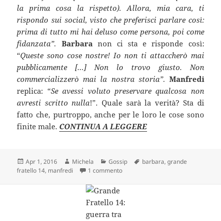
la prima cosa la rispetto). Allora, mia cara, ti
rispondo sui social, visto che preferisci parlare così:
prima di tutto mi hai deluso come persona, poi come
fidanzata”.
Barbara
non ci sta e risponde così:
“
Queste sono cose nostre! Io non ti attaccherò mai
pubblicamente […] Non lo trovo giusto. Non
commercializzerò mai la nostra storia”.
Manfredi
replica: “
Se avessi voluto preservare qualcosa non
avresti scritto nulla
!”. Quale sarà la verità? Sta di
fatto che, purtroppo, anche per le loro le cose sono
finite male.
CONTINUA A LEGGERE
Scritto
Autore
Categorie
Tag
Apr 1, 2016
Michela
Gossip
barbara
,
grande
il
su Grande Fratello 14: Barbara e Man
fratello 14
,
manfredi
1 commento