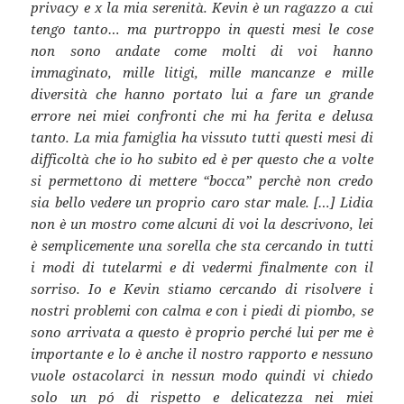
privacy e x la mia serenità. Kevin è un ragazzo a cui
tengo tanto
…
ma purtroppo in questi mesi le cose
non sono andate come molti di voi hanno
immaginato, mille litigi, mille mancanze e mille
diversità che hanno portato lui a fare un grande
errore nei miei confronti che mi ha ferita e delusa
tanto. La mia famiglia ha vissuto tutti questi mesi di
difficoltà che io ho subito ed è per questo che a volte
si permettono di mettere “bocca” perchè non credo
sia bello vedere un proprio caro star male. […] Lidia
non è un mostro come alcuni di voi la descrivono, lei
è semplicemente una sorella che sta cercando in tutti
i modi di tutelarmi e di vedermi finalmente con il
sorriso. Io e Kevin stiamo cercando di risolvere i
nostri problemi con calma e con i piedi di piombo, se
sono arrivata a questo è proprio perché lui per me è
importante e lo è anche il nostro rapporto e nessuno
vuole ostacolarci in nessun modo quindi vi chiedo
solo un pó di rispetto e delicatezza nei miei