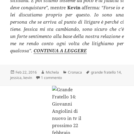
siciliana. E poi stiamo insieme da poco e la fiducia si
deve conquistare”,
mentre
Kevin
afferma
: “Forse io e
lei discutiamo proprio per questo. Io sono una
persona che se arriva al punto di litigare è perché ci
tiene. Jessica mi sta cambiando, sono sicuro che c’è
un forte sentimento alla base della nostra relazione e
me ne rendo conto ogni volta che litighiamo per
qualcosa”.
CONTINUA A LEGGERE
Scritto
Autore
Categorie
Tag
Feb 22, 2016
Michela
Cronaca
grande fratello 14
,
il
su Grande Fratello 14: prime gelosie per Je
jessica
,
kevin
1 commento