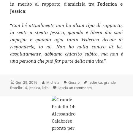
in merito al rapporto d’amicizia tra
Federica e
Jessica
:
“
Con lei attualmente non ho alcun tipo di rapporto,
la sente a stento Jessica, quando è libera dai suoi
impegni e quando ogni tanto Federica decide di
risponderle, io no. Non ho nulla contro di lei,
assolutamente, abbiamo chiarito subito, ma non è
una persona che può far parte della mia vita”.
Scritto
Autore
Categorie
Tag
Gen 29, 2016
Michela
Gossip
federica
,
grande
il
su Grande Fratello 14: le 
fratello 14
,
jessica
,
lidia
Lascia un commento