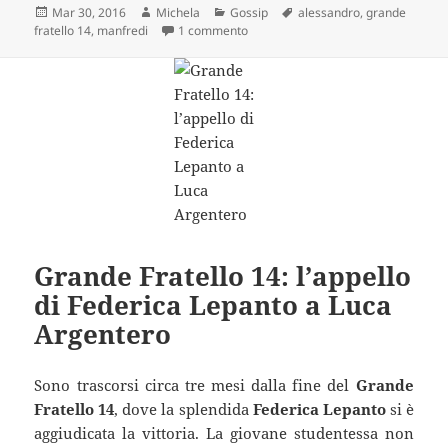
Scritto
Autore
Categorie
Tag
Mar 30, 2016
Michela
Gossip
alessandro
,
grande
il
su Grande Fratello 14: guerra tra Ma
fratello 14
,
manfredi
1 commento
Grande Fratello 14: l’appello
di Federica Lepanto a Luca
Argentero
Sono trascorsi circa tre mesi dalla fine del
Grande
Fratello 14
, dove la splendida
Federica Lepanto
si è
aggiudicata la vittoria. La giovane studentessa non