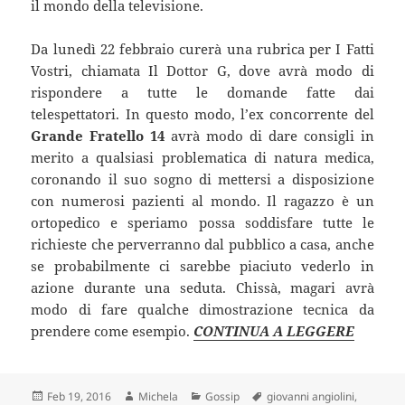
il mondo della televisione.
Da lunedì 22 febbraio curerà una rubrica per I Fatti
Vostri, chiamata Il Dottor G, dove avrà modo di
rispondere a tutte le domande fatte dai
telespettatori. In questo modo, l’ex concorrente del
Grande Fratello 14
avrà modo di dare consigli in
merito a qualsiasi problematica di natura medica,
coronando il suo sogno di mettersi a disposizione
con numerosi pazienti al mondo. Il ragazzo è un
ortopedico e speriamo possa soddisfare tutte le
richieste che perverranno dal pubblico a casa, anche
se probabilmente ci sarebbe piaciuto vederlo in
azione durante una seduta. Chissà, magari avrà
modo di fare qualche dimostrazione tecnica da
prendere come esempio.
CONTINUA A LEGGERE
Scritto
Autore
Categorie
Tag
Feb 19, 2016
Michela
Gossip
giovanni angiolini
,