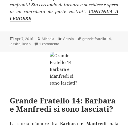
confronti! Sto cercando di tornare a sorridere e spero
in un contributo da parte vostra!”.
CONTINUA A
LEGGERE
Scritto
Autore
Categorie
Tag
Apr 7, 2016
Michela
Gossip
grande fratello 14
,
il
su Grande Fratello 14: la confessione shock 
jessica
,
kevin
1 commento
Grande Fratello 14: Barbara
e Manfredi si sono lasciati?
La storia d’amore tra
Barbara e Manfredi
nata