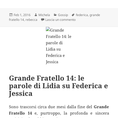
Scritto
Autore
Categorie
Tag
Feb 1, 2016
Michela
Gossip
federica
,
grande
il
su Grande Fratello 14: la riv
fratello 14
,
rebecca
Lascia un commento
Grande Fratello 14: le
parole di Lidia su Federica e
Jessica
Sono trascorsi circa due mesi dalla fine del
Grande
Fratello 14
e, purtroppo, la profonda e sincera