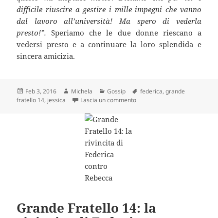
difficile riuscire a gestire i mille impegni che vanno
dal lavoro all’università! Ma spero di vederla
presto!”.
Speriamo che le due donne riescano a
vedersi presto e a continuare la loro splendida e
sincera amicizia.
Scritto
Autore
Categorie
Tag
Feb 3, 2016
Michela
Gossip
federica
,
grande
il
su Grande Fratello 14, il dispia
fratello 14
,
jessica
Lascia un commento
Grande Fratello 14: la