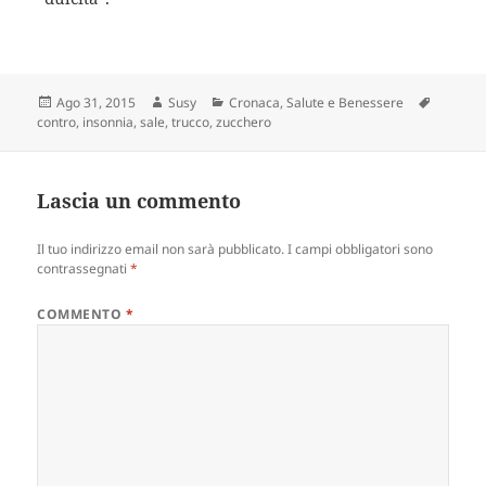
Scritto
Autore
Categorie
Tag
Ago 31, 2015
Susy
Cronaca
,
Salute e Benessere
il
contro
,
insonnia
,
sale
,
trucco
,
zucchero
Lascia un commento
Il tuo indirizzo email non sarà pubblicato.
I campi obbligatori sono
contrassegnati
*
COMMENTO
*