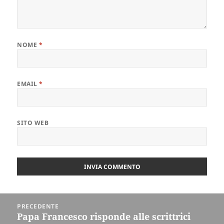
NOME
*
EMAIL
*
SITO WEB
Navigazione
PRECEDENTE
articoli
Papa Francesco risponde alle scrittrici
Articolo