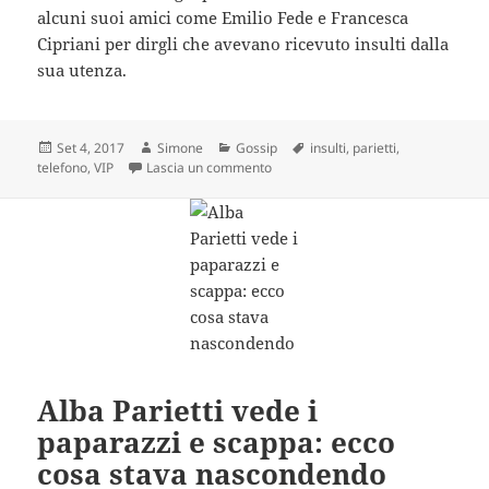
alcuni suoi amici come Emilio Fede e Francesca
Cipriani per dirgli che avevano ricevuto insulti dalla
sua utenza.
Scritto
Autore
Categorie
Tag
Set 4, 2017
Simone
Gossip
insulti
,
parietti
,
il
su Alba Parietti molestata e insultat
telefono
,
VIP
Lascia un commento
Alba Parietti vede i
paparazzi e scappa: ecco
cosa stava nascondendo