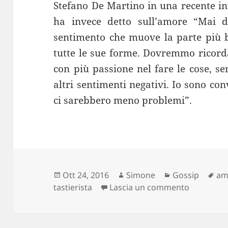
Stefano De Martino in una recente in
ha invece detto sull’amore “Mai d
sentimento che muove la parte più 
tutte le sue forme. Dovremmo ricor
con più passione nel fare le cose, senz
altri sentimenti negativi. Io sono con
ci sarebbero meno problemi”.
Scritto
Autore
Categorie
Ta
Ott 24, 2016
Simone
Gossip
am
il
su Emma M
tastierista
Lascia un commento