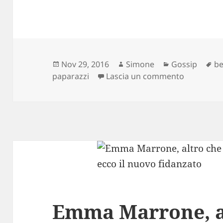
Scritto
Autore
Categorie
Ta
Nov 29, 2016
Simone
Gossip
be
il
su Stefano
paparazzi
Lascia un commento
Emma Marrone, a