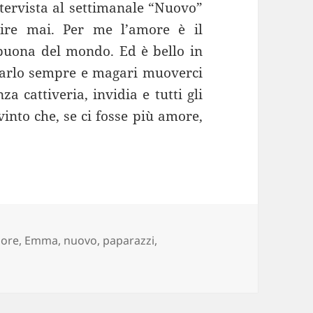
tervista al settimanale “Nuovo”
ire mai. Per me l’amore è il
buona del mondo. Ed è bello in
darlo sempre e magari muoverci
a cattiveria, invidia e tutti gli
vinto che, se ci fosse più amore,
g
ore
,
Emma
,
nuovo
,
paparazzi
,
arrone, altro che Stefano De Martino: ecco il nuovo fidan