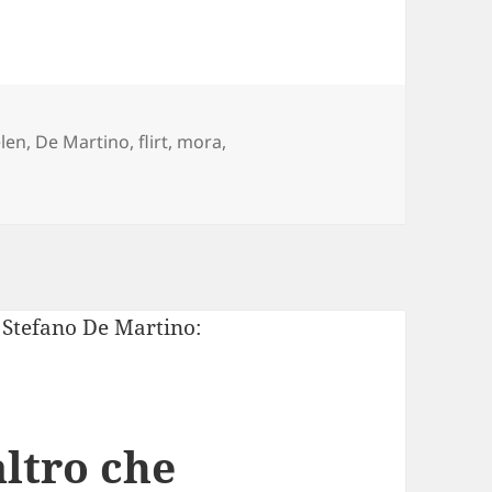
g
len
,
De Martino
,
flirt
,
mora
,
 De Martino paparazzato con una mora!! Sicuri che pensi a
ltro che