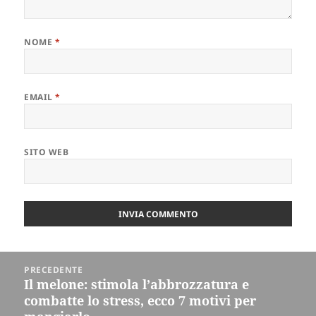
NOME
*
EMAIL
*
SITO WEB
Navigazione
PRECEDENTE
articoli
Il melone: stimola l’abbrozzatura e
Articolo
combatte lo stress, ecco 7 motivi per
precedente: