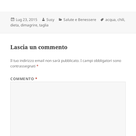
Scritto
Autore
Categorie
Tag
Lug 23, 2015
Susy
Salute e Benessere
acqua
,
chili
,
il
dieta
,
dimagrire
,
taglia
Lascia un commento
Il tuo indirizzo email non sarà pubblicato.
I campi obbligatori sono
contrassegnati
*
COMMENTO
*