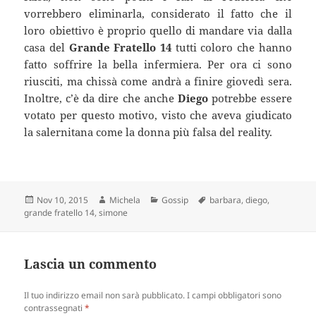
vorrebbero eliminarla, considerato il fatto che il
loro obiettivo è proprio quello di mandare via dalla
casa del
Grande Fratello 14
tutti coloro che hanno
fatto soffrire la bella infermiera. Per ora ci sono
riusciti, ma chissà come andrà a finire giovedì sera.
Inoltre, c’è da dire che anche
Diego
potrebbe essere
votato per questo motivo, visto che aveva giudicato
la salernitana come la donna più falsa del reality.
Scritto
Autore
Categorie
Tag
Nov 10, 2015
Michela
Gossip
barbara
,
diego
,
il
grande fratello 14
,
simone
Lascia un commento
Il tuo indirizzo email non sarà pubblicato.
I campi obbligatori sono
contrassegnati
*