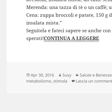
Merenda: una tazza di tè o un caffè; 
Cena: zuppa broccoli e patate, 150 g di
insalata mista.”
Seguitela e fateci sapere se anche con 
sperati!
CONTINUA A LEGGERE
Scritto
Autore
Categorie
Apr 30, 2016
Susy
Salute e Benesse
il
metabolismo
,
stimola
Lascia un commen