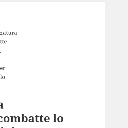
a
 combatte lo