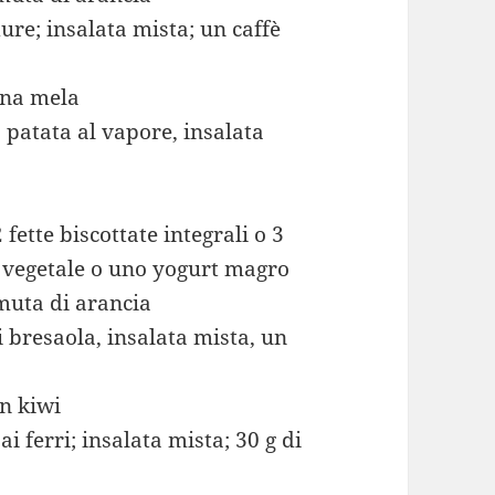
ure; insalata mista; un caffè
una mela
 patata al vapore, insalata
 fette biscottate integrali o 3
te vegetale o uno yogurt magro
muta di arancia
i bresaola, insalata mista, un
un kiwi
i ferri; insalata mista; 30 g di