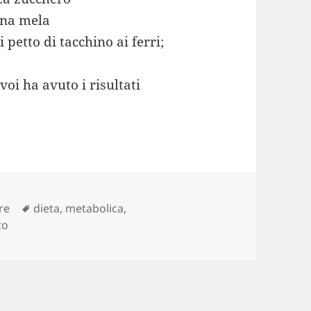
una mela
 petto di tacchino ai ferri;
voi ha avuto i risultati
Tag
re
dieta
,
metabolica
,
su Dieta Metabolica: Meno 10 Kg in un Mese
to