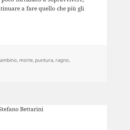
tinuare a fare quello che più gli
ag
Bambino
,
morte
,
puntura
,
ragno
,
i sente pungere alla gamba: “La morte avviene in quindici mi