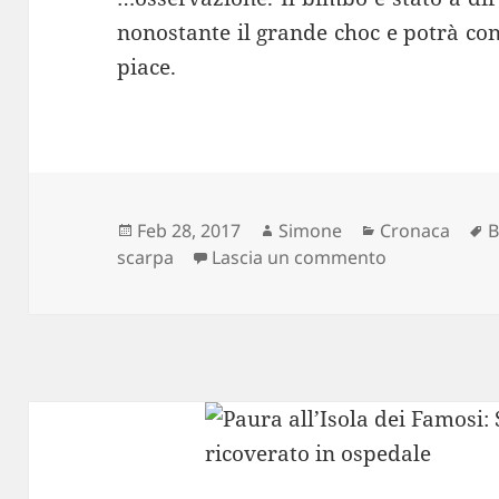
nonostante il grande choc e potrà con
piace.
Scritto
Autore
Categorie
T
Feb 28, 2017
Simone
Cronaca
il
su Il bimbo s
scarpa
Lascia un commento