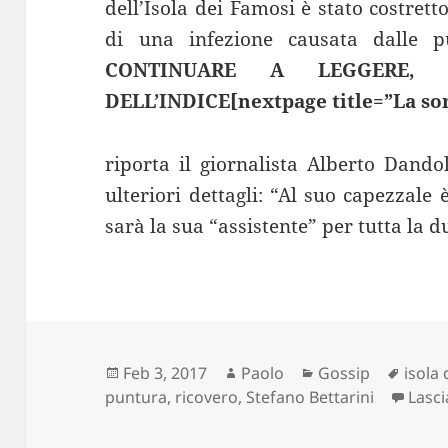
dell’Isola dei Famosi è stato costret
di una infezione causata dalle 
CONTINUARE A LEGGERE,
DELL’INDICE[nextpage title=”La sor
riporta il giornalista Alberto Dandol
ulteriori dettagli: “Al suo capezzale
sarà la sua “assistente” per tutta la d
Scritto
Autore
Categorie
Tag
Feb 3, 2017
Paolo
Gossip
isola
il
puntura
,
ricovero
,
Stefano Bettarini
Lasc