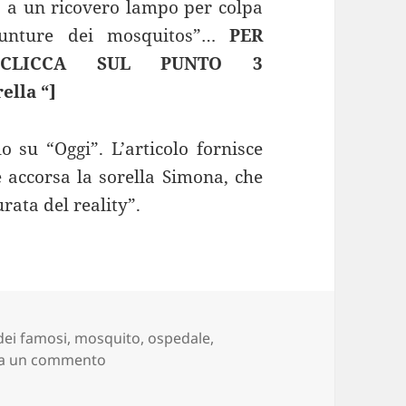
to a un ricovero lampo per colpa
punture dei mosquitos”…
PER
 CLICCA SUL PUNTO 3
ella “]
o su “Oggi”. L’articolo fornisce
 è accorsa la sorella Simona, che
urata del reality”.
 dei famosi
,
mosquito
,
ospedale
,
su Paura all’Isola dei Famosi: Stefano Bettar
ia un commento