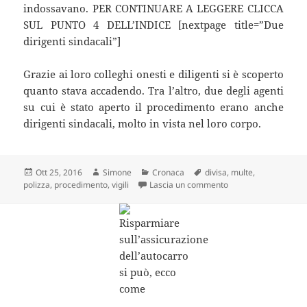
indossavano. PER CONTINUARE A LEGGERE CLICCA
SUL PUNTO 4 DELL’INDICE [nextpage title=”Due
dirigenti sindacali”]
Grazie ai loro colleghi onesti e diligenti si è scoperto
quanto stava accadendo. Tra l’altro, due degli agenti
su cui è stato aperto il procedimento erano anche
dirigenti sindacali, molto in vista nel loro corpo.
Scritto
Autore
Categorie
Tag
Ott 25, 2016
Simone
Cronaca
divisa
,
multe
,
il
su Multano le auto s
polizza
,
procedimento
,
vigili
Lascia un commento