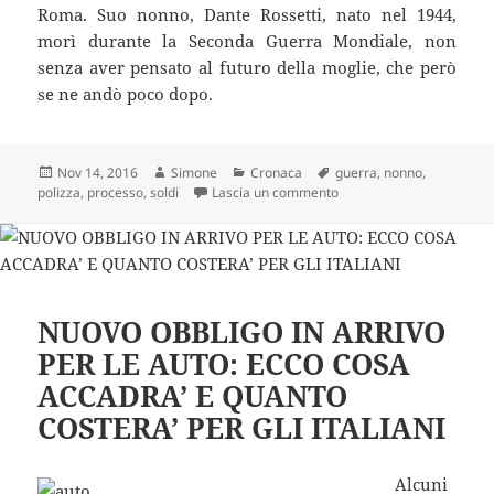
Roma. Suo nonno, Dante Rossetti, nato nel 1944,
morì durante la Seconda Guerra Mondiale, non
senza aver pensato al futuro della moglie, che però
se ne andò poco dopo.
Scritto
Autore
Categorie
Tag
Nov 14, 2016
Simone
Cronaca
guerra
,
nonno
,
il
su TROVA IN SOFFITTA 
polizza
,
processo
,
soldi
Lascia un commento
NUOVO OBBLIGO IN ARRIVO
PER LE AUTO: ECCO COSA
ACCADRA’ E QUANTO
COSTERA’ PER GLI ITALIANI
Alcuni