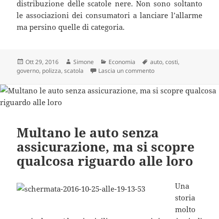
distribuzione delle scatole nere. Non sono soltanto
le associazioni dei consumatori a lanciare l’allarme
ma persino quelle di categoria.
Scritto
Autore
Categorie
Tag
Ott 29, 2016
Simone
Economia
auto
,
costi
,
il
su NUOVO OBBLIGO IN 
governo
,
polizza
,
scatola
Lascia un commento
Multano le auto senza
assicurazione, ma si scopre
qualcosa riguardo alle loro
Una
storia
molto