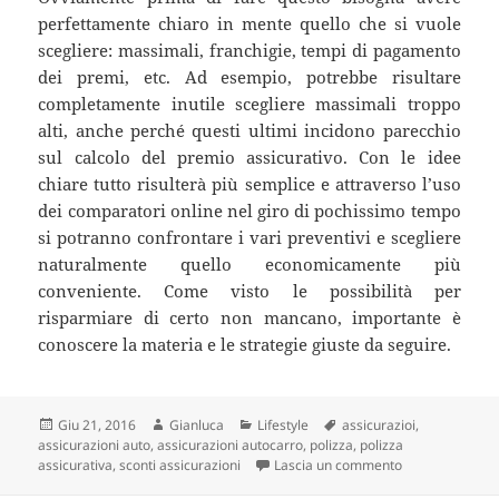
perfettamente chiaro in mente quello che si vuole
scegliere: massimali, franchigie, tempi di pagamento
dei premi, etc. Ad esempio, potrebbe risultare
completamente inutile scegliere massimali troppo
alti, anche perché questi ultimi incidono parecchio
sul calcolo del premio assicurativo. Con le idee
chiare tutto risulterà più semplice e attraverso l’uso
dei comparatori online nel giro di pochissimo tempo
si potranno confrontare i vari preventivi e scegliere
naturalmente quello economicamente più
conveniente. Come visto le possibilità per
risparmiare di certo non mancano, importante è
conoscere la materia e le strategie giuste da seguire.
Scritto
Autore
Categorie
Tag
Giu 21, 2016
Gianluca
Lifestyle
assicurazioi
,
il
assicurazioni auto
,
assicurazioni autocarro
,
polizza
,
polizza
su Risparmiare 
assicurativa
,
sconti assicurazioni
Lascia un commento