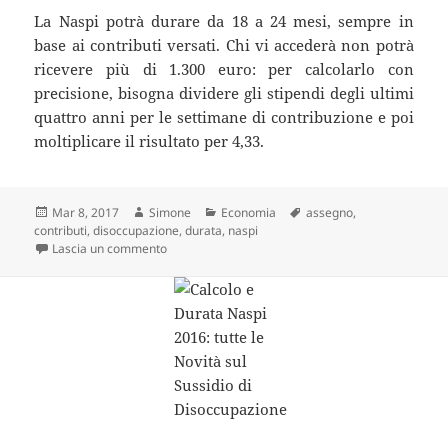
La Naspi potrà durare da 18 a 24 mesi, sempre in
base ai contributi versati. Chi vi accederà non potrà
ricevere più di 1.300 euro: per calcolarlo con
precisione, bisogna dividere gli stipendi degli ultimi
quattro anni per le settimane di contribuzione e poi
moltiplicare il risultato per 4,33.
Scritto
Autore
Categorie
Tag
Mar 8, 2017
Simone
Economia
assegno
,
il
contributi
,
disoccupazione
,
durata
,
naspi
su Assegno di disoccupazione. “Leggete bene, ecco
Lascia un commento