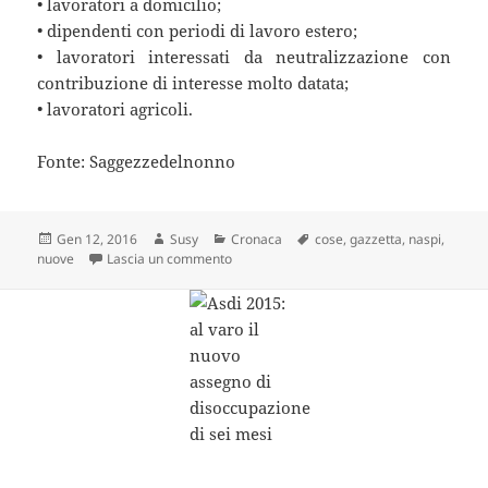
• lavoratori a domicilio;
• dipendenti con periodi di lavoro estero;
• lavoratori interessati da neutralizzazione con
contribuzione di interesse molto datata;
• lavoratori agricoli.
Fonte: Saggezzedelnonno
Scritto
Autore
Categorie
Tag
Gen 12, 2016
Susy
Cronaca
cose
,
gazzetta
,
naspi
,
il
su Calcolo e Durata Naspi 2016: tutte le N
nuove
Lascia un commento