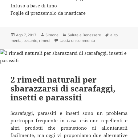
Infuso a base di timo
Foglie di prezzemolo da masticare
Scritto
Autore
Categorie
Tag
Ago 7, 2017
Simone
Salute e Benessere
alito
,
il
su Capita A Tutti Di Aver
menta
,
pesante
,
rimedi
Lascia un commento
2 rimedi naturali per
sbarazzarsi di scarafaggi,
insetti e parassiti
Scarafaggi, parassiti e insetti sono un problema
purtroppo frequente in casa: esistono repellenti e
altri prodotti che promettono di allontanarli
facilmente, ma oggi vi proponiamo due alternative