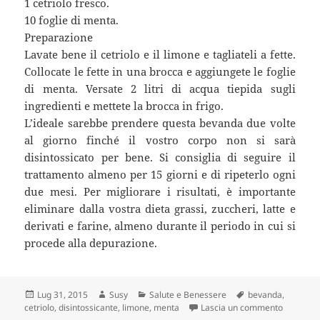
1 cetriolo fresco.
10 foglie di menta.
Preparazione
Lavate bene il cetriolo e il limone e tagliateli a fette.
Collocate le fette in una brocca e aggiungete le foglie
di menta. Versate 2 litri di acqua tiepida sugli
ingredienti e mettete la brocca in frigo.
L’ideale sarebbe prendere questa bevanda due volte
al giorno finché il vostro corpo non si sarà
disintossicato per bene. Si consiglia di seguire il
trattamento almeno per 15 giorni e di ripeterlo ogni
due mesi. Per migliorare i risultati, è importante
eliminare dalla vostra dieta grassi, zuccheri, latte e
derivati e farine, almeno durante il periodo in cui si
procede alla depurazione.
Scritto
Autore
Categorie
Tag
Lug 31, 2015
Susy
Salute e Benessere
bevanda
,
il
su Bevan
cetriolo
,
disintossicante
,
limone
,
menta
Lascia un commento