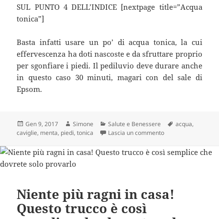
SUL PUNTO 4 DELL’INDICE [nextpage title=”Acqua
tonica”]
Basta infatti usare un po’ di acqua tonica, la cui
effervescenza ha doti nascoste e da sfruttare proprio
per sgonfiare i piedi. Il pediluvio deve durare anche
in questo caso 30 minuti, magari con del sale di
Epsom.
Scritto
Autore
Categorie
Tag
Gen 9, 2017
Simone
Salute e Benessere
acqua
,
il
su PIEDI E CAVIGLI
caviglie
,
menta
,
piedi
,
tonica
Lascia un commento
Niente più ragni in casa!
Questo trucco è così