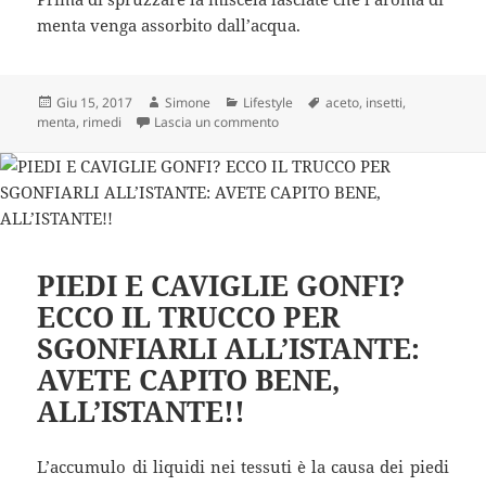
menta venga assorbito dall’acqua.
Scritto
Autore
Categorie
Tag
Giu 15, 2017
Simone
Lifestyle
aceto
,
insetti
,
il
su 2 rimedi naturali per sbarazzarsi
menta
,
rimedi
Lascia un commento
PIEDI E CAVIGLIE GONFI?
ECCO IL TRUCCO PER
SGONFIARLI ALL’ISTANTE:
AVETE CAPITO BENE,
ALL’ISTANTE!!
L’accumulo di liquidi nei tessuti è la causa dei piedi