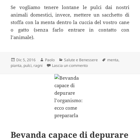
Se vogliamo tenere lontane le pulci dai nostri
animali domestici, invece, mettere un sacchetto di
stoffa con la menta dentro la cuccia del vostro cane
o gatto (senza farlo entrare in contatto con
l’animale).
Scritto
Autore
Categorie
Tag
Dic 5, 2016
Paolo
Salute e Benessere
menta
,
il
su Niente più ragni in casa! Q
pianta
,
pulci
,
ragni
Lascia un commento
Bevanda capace di depurare