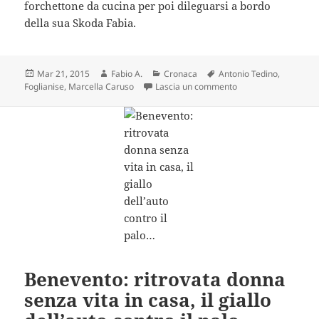
forchettone da cucina per poi dileguarsi a bordo
della sua Skoda Fabia.
Scritto
Autore
Categorie
Tag
Mar 21, 2015
Fabio A.
Cronaca
Antonio Tedino
,
il
su Foglianise: trovat
Foglianise
,
Marcella Caruso
Lascia un commento
Benevento: ritrovata donna
senza vita in casa, il giallo