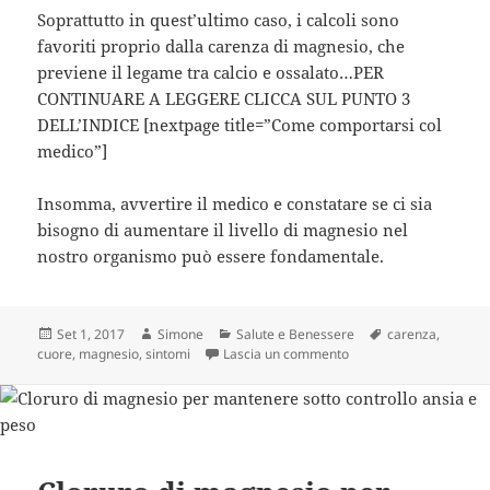
Soprattutto in quest’ultimo caso, i calcoli sono
favoriti proprio dalla carenza di magnesio, che
previene il legame tra calcio e ossalato…PER
CONTINUARE A LEGGERE CLICCA SUL PUNTO 3
DELL’INDICE [nextpage title=”Come comportarsi col
medico”]
Insomma, avvertire il medico e constatare se ci sia
bisogno di aumentare il livello di magnesio nel
nostro organismo può essere fondamentale.
Scritto
Autore
Categorie
Tag
Set 1, 2017
Simone
Salute e Benessere
carenza
,
il
su Questi Sintomi Sono
cuore
,
magnesio
,
sintomi
Lascia un commento