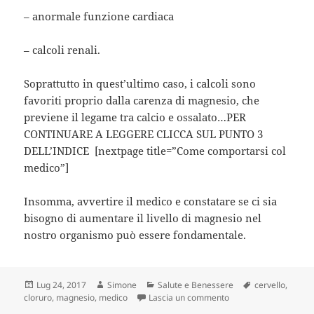
– anormale funzione cardiaca
– calcoli renali.
Soprattutto in quest’ultimo caso, i calcoli sono
favoriti proprio dalla carenza di magnesio, che
previene il legame tra calcio e ossalato…PER
CONTINUARE A LEGGERE CLICCA SUL PUNTO 3
DELL’INDICE [nextpage title=”Come comportarsi col
medico”]
Insomma, avvertire il medico e constatare se ci sia
bisogno di aumentare il livello di magnesio nel
nostro organismo può essere fondamentale.
Scritto
Autore
Categorie
Tag
Lug 24, 2017
Simone
Salute e Benessere
cervello
,
il
su Cloruro di magnesi
cloruro
,
magnesio
,
medico
Lascia un commento