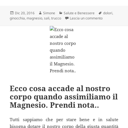
Scritto
Autore
Categorie
Tag
Dic 20, 2016
Simone
Salute e Benessere
dolori
,
il
su IL TRUCCO 
ginocchia
,
magnesio
,
sali
,
trucco
Lascia un commento
Ecco cosa accade al nostro
corpo quando assimiliamo il
Magnesio. Prendi nota..
Tutti sappiamo che per stare bene e in salute
bisogna dotare il nostro corpo della giusta quantità