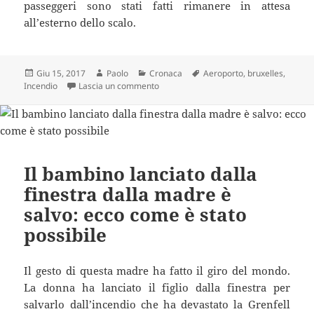
passeggeri sono stati fatti rimanere in attesa
all’esterno dello scalo.
Scritto
Autore
Categorie
Tag
Giu 15, 2017
Paolo
Cronaca
Aeroporto
,
bruxelles
,
il
su Incendio all’aeroporto internazionale:
Incendio
Lascia un commento
Il bambino lanciato dalla
finestra dalla madre è
salvo: ecco come è stato
possibile
Il gesto di questa madre ha fatto il giro del mondo.
La donna ha lanciato il figlio dalla finestra per
salvarlo dall’incendio che ha devastato la Grenfell