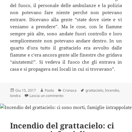
del fuoco, il personale delle ambulanze e la polizia
non potevano fare niente perché non potevano
entrare. Dicevano alla gente “state dove siete e vi
veniamo a prendere”. Ma le cose, con le fiamme
sempre più alte, sono andate fuori controllo e loro
semplicemente non potevano andare dentro. In un
quarto d’ora tutto il grattacielo era avvolto dalle
fiamme e c’era ancora gente alle finestre che gridava
“aiutatemi!”. Si vedeva il fuoco che gli entrava in
casa e si propagava nei locali in cui si trovavano”.
Scritto
Autore
Categorie
Tag
Giu 15, 2017
Paolo
Cronaca
grattacielo
,
Incendio
,
il
su Il bambino lanciato dalla finestra dall
londra
Lascia un commento
Incendio del grattacielo: ci