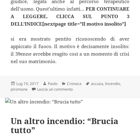
giudice, legata anche al percorso terapeutico
dell’uomo. Quest’ultimo infatti…
PER CONTINUARE
A LEGGERE, CLICCA SUL PUNTO 3
DELL’INDICE[nextpage title=”Il motivo insolito”]
si era mostrato pentito riconoscendo di aver
appiccato il fuoco. Il motivo è decisamente insolito:
il 39enne avrebbe reagito così a un momento di crisi
nel suo matrimonio.
Scritto
Autore
Categorie
Tag
Lug 19, 2017
Paolo
Cronaca
accusa
,
Incendio
,
il
su La scusa del piromane è incredibile,
piromane
Lascia un commento
Un altro incendio: “Brucia
tutto”