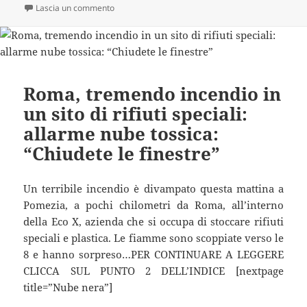
il
su Incidente pauroso con l’auto a metano: 90enn
Lascia un commento
Roma, tremendo incendio in
un sito di rifiuti speciali:
allarme nube tossica:
“Chiudete le finestre”
Un terribile incendio è divampato questa mattina a
Pomezia, a pochi chilometri da Roma, all’interno
della Eco X, azienda che si occupa di stoccare rifiuti
speciali e plastica. Le fiamme sono scoppiate verso le
8 e hanno sorpreso…PER CONTINUARE A LEGGERE
CLICCA SUL PUNTO 2 DELL’INDICE [nextpage
title=”Nube nera”]