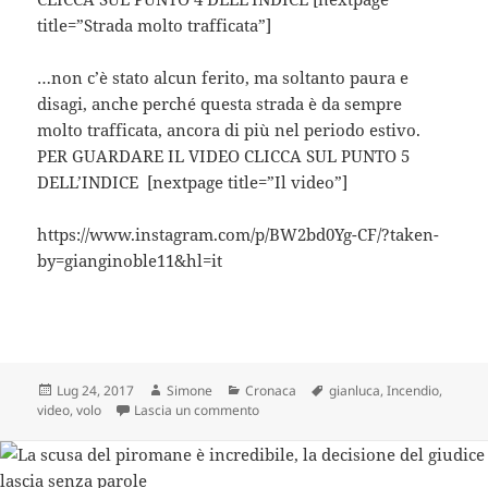
title=”Strada molto trafficata”]
…non c’è stato alcun ferito, ma soltanto paura e
disagi, anche perché questa strada è da sempre
molto trafficata, ancora di più nel periodo estivo.
PER GUARDARE IL VIDEO CLICCA SUL PUNTO 5
DELL’INDICE [nextpage title=”Il video”]
https://www.instagram.com/p/BW2bd0Yg-CF/?taken-
by=gianginoble11&hl=it
Scritto
Autore
Categorie
Tag
Lug 24, 2017
Simone
Cronaca
gianluca
,
Incendio
,
il
su Gianluca de Il Volo coinvolto in un 
video
,
volo
Lascia un commento