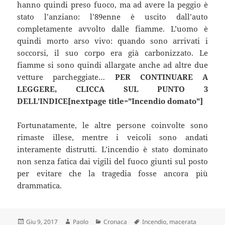
hanno quindi preso fuoco, ma ad avere la peggio è
stato l’anziano: l’89enne è uscito dall’auto
completamente avvolto dalle fiamme. L’uomo è
quindi morto arso vivo: quando sono arrivati i
soccorsi, il suo corpo era già carbonizzato. Le
fiamme si sono quindi allargate anche ad altre due
vetture parcheggiate…
PER CONTINUARE A
LEGGERE, CLICCA SUL PUNTO 3
DELL’INDICE[nextpage title=”Incendio domato”]
Fortunatamente, le altre persone coinvolte sono
rimaste illese, mentre i veicoli sono andati
interamente distrutti. L’incendio è stato dominato
non senza fatica dai vigili del fuoco giunti sul posto
per evitare che la tragedia fosse ancora più
drammatica.
Scritto
Autore
Categorie
Tag
Giu 9, 2017
Paolo
Cronaca
Incendio
,
macerata