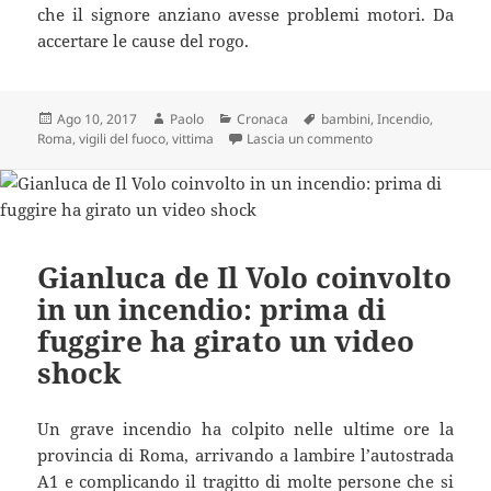
che il signore anziano avesse problemi motori. Da
accertare le cause del rogo.
Scritto
Autore
Categorie
Tag
Ago 10, 2017
Paolo
Cronaca
bambini
,
Incendio
,
il
su Oratorio in fiam
Roma
,
vigili del fuoco
,
vittima
Lascia un commento
Gianluca de Il Volo coinvolto
in un incendio: prima di
fuggire ha girato un video
shock
Un grave incendio ha colpito nelle ultime ore la
provincia di Roma, arrivando a lambire l’autostrada
A1 e complicando il tragitto di molte persone che si