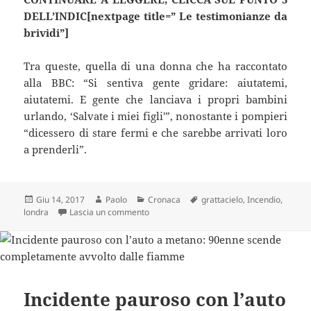
DELL’INDIC[nextpage title=” Le testimonianze da
brividi”]
Tra queste, quella di una donna che ha raccontato
alla BBC: “Si sentiva gente gridare: aiutatemi,
aiutatemi. E gente che lanciava i propri bambini
urlando, ‘Salvate i miei figli'”, nonostante i pompieri
“dicessero di stare fermi e che sarebbe arrivati loro
a prenderli”.
Scritto
Autore
Categorie
Tag
Giu 14, 2017
Paolo
Cronaca
grattacielo
,
Incendio
,
il
su Incendio del grattacielo: ci sono morti,
londra
Lascia un commento
Incidente pauroso con l’auto