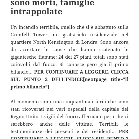
sono morti, famiglie
intrappolate
Un incendio terribile, quello che si è abbattuto sulla
Grenfell Tower, un grattacielo residenziale nel
quartiere North Kensington di Londra. Sono ancora
da accertare le cause che hanno scatenato le
gigantesche fiamme: 24 dei 27 piani totali sono stati
coinvolti dal fuoco. Si conosce però già il primo
bilancio…
PER CONTINUARE A LEGGERE, CLICCA
SUL PUNTO 2 DELL’INDICE[nextpage title=”Il
primo bilancio”]
Al momento sono una cinquantina i feriti che sono
stati ricoverati nei vari ospedali della capitale del
Regno Unito. I vigili del fuoco affermano però che ci
sarebbero anche delle vittime. Terribili le
testimonianze dei presenti e dei residenti…
PER
CONTINUARE A LEGGERE, CLICCA SUL PUNTO 3