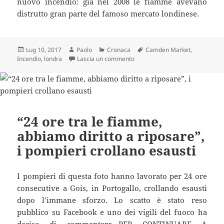
nuovo incendio: già nel 2008 le fiamme avevano
distrutto gran parte del famoso mercato londinese.
Scritto
Autore
Categorie
Tag
Lug 10, 2017
Paolo
Cronaca
Camden Market
,
il
su Un altro incendio: “Brucia tutt
Incendio
,
londra
Lascia un commento
“24 ore tra le fiamme,
abbiamo diritto a riposare”,
i pompieri crollano esausti
I pompieri di questa foto hanno lavorato per 24 ore
consecutive a Gois, in Portogallo, crollando esausti
dopo l’immane sforzo. Lo scatto è stato reso
pubblico su Facebook e uno dei vigili del fuoco ha