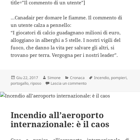
title=”Il commento di un utente”]
…Canadair per domare le fiamme. Il commento di
un utente calza a pennello:
“I giocatori di calcio guadagnano milioni di euro,
alloggiano in alberghi a 5 stelle. I nostri vigili del
fuoco, che danno la vita per salvare gli altri, si
trovano per terra. Vergogna per i nostri leader”.
Scritto
Autore
Categorie
Tag
Giu 22, 2017
Simone
Cronaca
Incendio
,
pompieri
,
il
su “24 ore tra le fiamme, abbia
portogallo
,
riposo
Lascia un commento
Incendio all’aeroporto
internazionale: è il caos