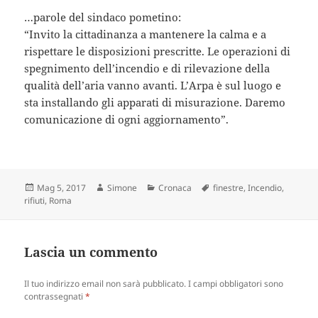
…parole del sindaco pometino:
“Invito la cittadinanza a mantenere la calma e a
rispettare le disposizioni prescritte. Le operazioni di
spegnimento dell’incendio e di rilevazione della
qualità dell’aria vanno avanti. L’Arpa è sul luogo e
sta installando gli apparati di misurazione. Daremo
comunicazione di ogni aggiornamento”.
Scritto
Autore
Categorie
Tag
Mag 5, 2017
Simone
Cronaca
finestre
,
Incendio
,
il
rifiuti
,
Roma
Lascia un commento
Il tuo indirizzo email non sarà pubblicato.
I campi obbligatori sono
contrassegnati
*