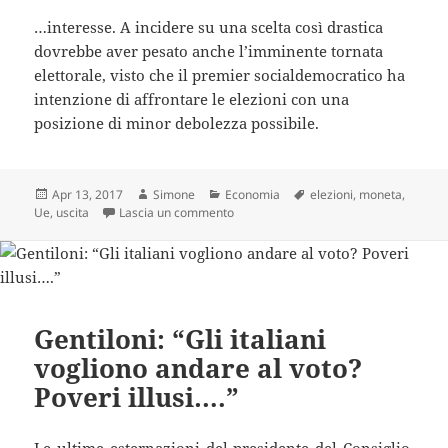
…interesse. A incidere su una scelta così drastica
dovrebbe aver pesato anche l’imminente tornata
elettorale, visto che il premier socialdemocratico ha
intenzione di affrontare le elezioni con una
posizione di minor debolezza possibile.
Scritto
Autore
Categorie
Tag
Apr 13, 2017
Simone
Economia
elezioni
,
moneta
,
il
su Duro colpo per l’Ue: un altro Stato d
Ue
,
uscita
Lascia un commento
Gentiloni: “Gli italiani
vogliono andare al voto?
Poveri illusi….”
Le ultime esternazioni del presidente del Consiglio,