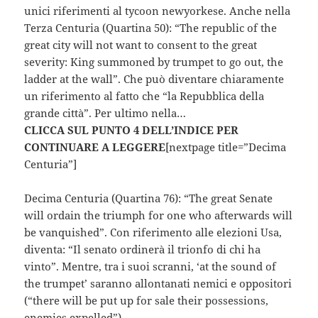
unici riferimenti al tycoon newyorkese. Anche nella
Terza Centuria (Quartina 50): “The republic of the
great city will not want to consent to the great
severity: King summoned by trumpet to go out, the
ladder at the wall”. Che può diventare chiaramente
un riferimento al fatto che “la Repubblica della
grande città”. Per ultimo nella…
CLICCA SUL PUNTO 4 DELL’INDICE PER
CONTINUARE A LEGGERE
[nextpage title=”Decima
Centuria”]
Decima Centuria (Quartina 76): “The great Senate
will ordain the triumph for one who afterwards will
be vanquished”. Con riferimento alle elezioni Usa,
diventa: “Il senato ordinerà il trionfo di chi ha
vinto”. Mentre, tra i suoi scranni, ‘at the sound of
the trumpet’ saranno allontanati nemici e oppositori
(“there will be put up for sale their possessions,
enemies expelled”).