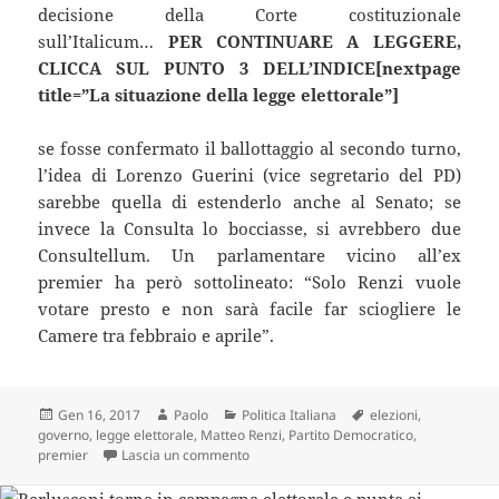
decisione della Corte costituzionale
sull’Italicum…
PER CONTINUARE A LEGGERE,
CLICCA SUL PUNTO 3 DELL’INDICE[nextpage
title=”La situazione della legge elettorale”]
se fosse confermato il ballottaggio al secondo turno,
l’idea di Lorenzo Guerini (vice segretario del PD)
sarebbe quella di estenderlo anche al Senato; se
invece la Consulta lo bocciasse, si avrebbero due
Consultellum. Un parlamentare vicino all’ex
premier ha però sottolineato: “Solo Renzi vuole
votare presto e non sarà facile far sciogliere le
Camere tra febbraio e aprile”.
Scritto
Autore
Categorie
Tag
Gen 16, 2017
Paolo
Politica Italiana
elezioni
,
il
governo
,
legge elettorale
,
Matteo Renzi
,
Partito Democratico
,
su Renzi: “Decido io quando gli italiani 
premier
Lascia un commento