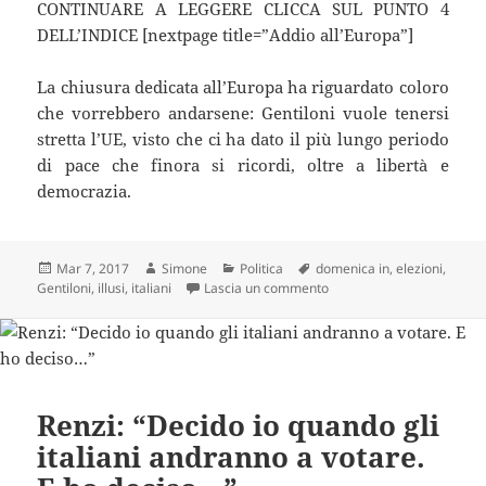
CONTINUARE A LEGGERE CLICCA SUL PUNTO 4
DELL’INDICE [nextpage title=”Addio all’Europa”]
La chiusura dedicata all’Europa ha riguardato coloro
che vorrebbero andarsene: Gentiloni vuole tenersi
stretta l’UE, visto che ci ha dato il più lungo periodo
di pace che finora si ricordi, oltre a libertà e
democrazia.
Scritto
Autore
Categorie
Tag
Mar 7, 2017
Simone
Politica
domenica in
,
elezioni
,
il
su Gentiloni: “Gli italiani 
Gentiloni
,
illusi
,
italiani
Lascia un commento
Renzi: “Decido io quando gli
italiani andranno a votare.