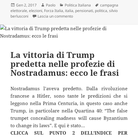
Scritto
Autore
Categorie
Tag
Gen 2, 2017
Paolo
Politica Italiana
campagna
il
elettorale
,
elezioni
,
Forza Italia
,
italia
,
pensionati
,
politica
,
silvio
su Berlusconi torna in campagna elettor
berlusconi
Lascia un commento
La vittoria di Trump
predetta nelle profezie di
Nostradamus: ecco le frasi
Nostradamus l’aveva predetto. Dalla rivoluzione
francese a Hitler, sono tante le predizioni che si
leggono nella Prima Centuria, in questo caso anche
Trump, in particolare nella Quartina 40: “The false
trumpet concealing madness will cause Byzantium
to change its laws”. E qui è stato…
CLICCA SUL PUNTO 2 DELL’INDICE PER