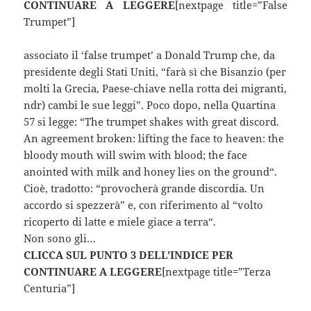
CONTINUARE A LEGGERE
[nextpage title=”False
Trumpet”]
associato il ‘false trumpet’ a Donald Trump che, da
presidente degli Stati Uniti, “farà sì che Bisanzio (per
molti la Grecia, Paese-chiave nella rotta dei migranti,
ndr) cambi le sue leggi”. Poco dopo, nella Quartina
57 si legge: “The trumpet shakes with great discord.
An agreement broken: lifting the face to heaven: the
bloody mouth will swim with blood; the face
anointed with milk and honey lies on the ground“.
Cioè, tradotto: “provocherà grande discordia. Un
accordo si spezzerà” e, con riferimento al “volto
ricoperto di latte e miele giace a terra“.
Non sono gli…
CLICCA SUL PUNTO 3 DELL’INDICE PER
CONTINUARE A LEGGERE
[nextpage title=”Terza
Centuria”]