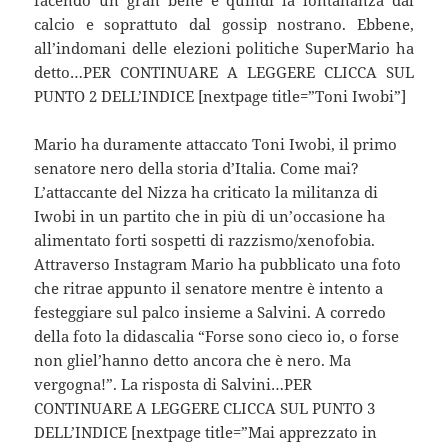
facendo un gran bene e quindi la lontananza dal
calcio e soprattuto dal gossip nostrano. Ebbene,
all’indomani delle elezioni politiche SuperMario ha
detto…PER CONTINUARE A LEGGERE CLICCA SUL
PUNTO 2 DELL’INDICE [nextpage title=”Toni Iwobi”]
Mario ha duramente attaccato Toni Iwobi, il primo
senatore nero della storia d’Italia. Come mai?
L’attaccante del Nizza ha criticato la militanza di
Iwobi in un partito che in più di un’occasione ha
alimentato forti sospetti di razzismo/xenofobia.
Attraverso Instagram Mario ha pubblicato una foto
che ritrae appunto il senatore mentre è intento a
festeggiare sul palco insieme a Salvini. A corredo
della foto la didascalia “Forse sono cieco io, o forse
non gliel’hanno detto ancora che è nero. Ma
vergogna!”. La risposta di Salvini…PER
CONTINUARE A LEGGERE CLICCA SUL PUNTO 3
DELL’INDICE [nextpage title=”Mai apprezzato in