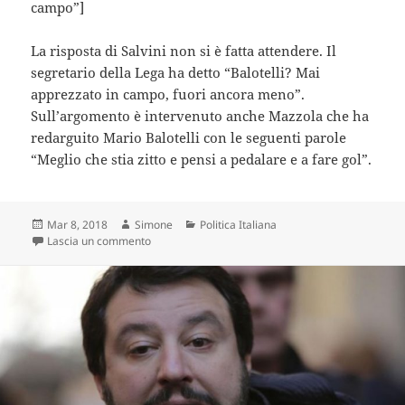
campo”]
La risposta di Salvini non si è fatta attendere. Il
segretario della Lega ha detto “Balotelli? Mai
apprezzato in campo, fuori ancora meno”.
Sull’argomento è intervenuto anche Mazzola che ha
redarguito Mario Balotelli con le seguenti parole
“Meglio che stia zitto e pensi a pedalare e a fare gol”.
Scritto
Autore
Categorie
Mar 8, 2018
Simone
Politica Italiana
il
su BRUTTISSIME FRASI DI BALOTELLI E SALVINI
Lascia un commento