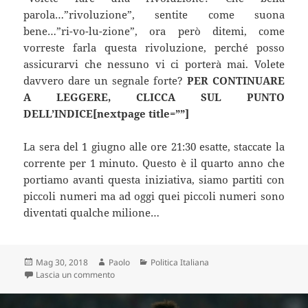
parola…”rivoluzione”, sentite come suona
bene…”ri-vo-lu-zione”, ora però ditemi, come
vorreste farla questa rivoluzione, perché posso
assicurarvi che nessuno vi ci porterà mai. Volete
davvero dare un segnale forte?
PER CONTINUARE
A LEGGERE, CLICCA SUL PUNTO
DELL’INDICE[nextpage title=””]
La sera del 1 giugno alle ore 21:30 esatte, staccate la
corrente per 1 minuto. Questo è il quarto anno che
portiamo avanti questa iniziativa, siamo partiti con
piccoli numeri ma ad oggi quei piccoli numeri sono
diventati qualche milione…
Scritto
Autore
Categorie
Mag 30, 2018
Paolo
Politica Italiana
il
su LA BIZZARRA PROTESTA CONTRO IL GOVERNO: 
Lascia un commento