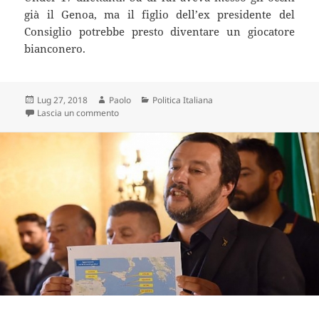
già il Genoa, ma il figlio dell’ex presidente del
Consiglio potrebbe presto diventare un giocatore
bianconero.
Scritto
Autore
Categorie
Lug 27, 2018
Paolo
Politica Italiana
il
su AVETE VISTO COSA FARÀ IL FIGLIO DI RENZI?
Lascia un commento