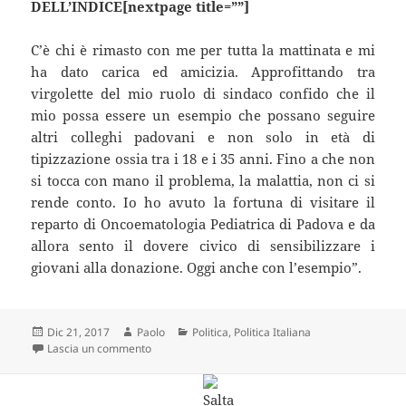
DELL’INDICE[nextpage title=””]
C’è chi è rimasto con me per tutta la mattinata e mi
ha dato carica ed amicizia. Approfittando tra
virgolette del mio ruolo di sindaco confido che il
mio possa essere un esempio che possano seguire
altri colleghi padovani e non solo in età di
tipizzazione ossia tra i 18 e i 35 anni. Fino a che non
si tocca con mano il problema, la malattia, non ci si
rende conto. Io ho avuto la fortuna di visitare il
reparto di Oncoematologia Pediatrica di Padova e da
allora sento il dovere civico di sensibilizzare i
giovani alla donazione. Oggi anche con l’esempio”.
Scritto
Autore
Categorie
Dic 21, 2017
Paolo
Politica
,
Politica Italiana
il
su Dall’ospedale il bellissimo messaggio del sindaco:
Lascia un commento