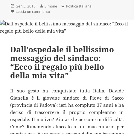
Scritto
Autore
Categorie
Gen 5, 2018
Simone
Politica Italiana
il
su La dichiarazione shock di Matteo Renzi: “Abolirò
Lascia un commento
Dall’ospedale il bellissimo
messaggio del sindaco:
“Ecco il regalo più bello
della mia vita”
Il suo gesto ha conquistato tutta Italia. Davide
Gianella è il giovane sindaco di Piove di Sacco
(provincia di Padova): ieri ha compiuto 37 anni e ha
deciso di trascorrere il proprio compleanno in
ospedale. Il motivo? Aiutare le persone in difficoltà.
Come? Rimanendo attaccato a un macchinario per
quattro ore. A un anno e mezzo dalla sua iscrizione