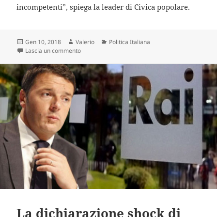
incompetenti”, spiega la leader di Civica popolare.
Scritto
Autore
Categorie
Gen 10, 2018
Valerio
Politica Italiana
il
su La proposta choc della Lega: Toglieremo l’obblig
Lascia un commento
La dichiarazione shock di