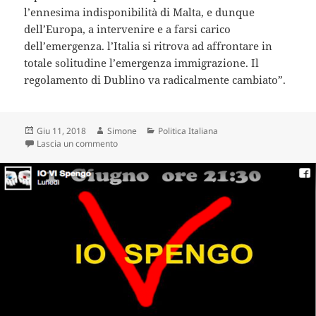
l’ennesima indisponibilità di Malta, e dunque
dell’Europa, a intervenire e a farsi carico
dell’emergenza. l’Italia si ritrova ad affrontare in
totale solitudine l’emergenza immigrazione. Il
regolamento di Dublino va radicalmente cambiato”.
Scritto
Autore
Categorie
Giu 11, 2018
Simone
Politica Italiana
il
su ALTRA NAVE AL LARGO DELLE COSTE ITALIANE
Lascia un commento