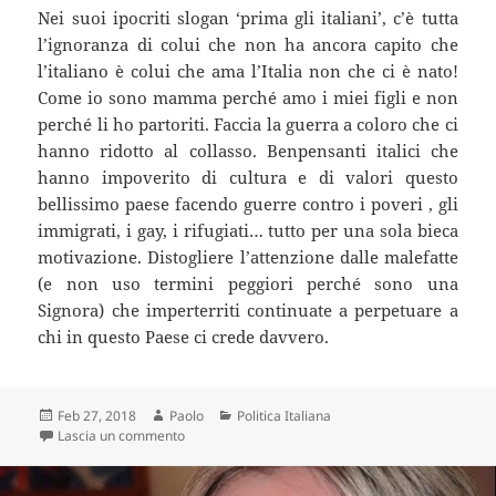
Nei suoi ipocriti slogan ‘prima gli italiani’, c’è tutta
l’ignoranza di colui che non ha ancora capito che
l’italiano è colui che ama l’Italia non che ci è nato!
Come io sono mamma perché amo i miei figli e non
perché li ho partoriti. Faccia la guerra a coloro che ci
hanno ridotto al collasso. Benpensanti italici che
hanno impoverito di cultura e di valori questo
bellissimo paese facendo guerre contro i poveri , gli
immigrati, i gay, i rifugiati… tutto per una sola bieca
motivazione. Distogliere l’attenzione dalle malefatte
(e non uso termini peggiori perché sono una
Signora) che imperterriti continuate a perpetuare a
chi in questo Paese ci crede davvero.
Scritto
Autore
Categorie
Feb 27, 2018
Paolo
Politica Italiana
il
su Una mamma scrive a Salvini: “Per colpa tua, mia 
Lascia un commento