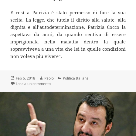
E così a Patrizia è stato permesso di fare la sua
scelta. La legge, che tutela il diritto alla salute, alla
dignità e all’autodeterminazione, Patrizia Cocco la
aspettava da anni, da quando sentiva di essere
imprigionata nella malattia dentro la quale
sopravviveva a una vita che lei in quelle condizioni
non voleva più vivere”.
Scritto
Autore
Categorie
Feb 6, 2018
Paolo
Politica Italiana
il
su Malata di SLA sceglie di morire. È il primo caso d
Lascia un commento