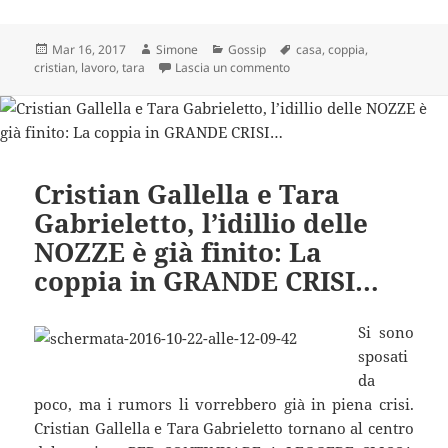
Scritto
Autore
Categorie
Tag
Mar 16, 2017
Simone
Gossip
casa
,
coppia
,
il
su Cristian e Tara: che fine
cristian
,
lavoro
,
tara
Lascia un commento
Cristian Gallella e Tara
Gabrieletto, l’idillio delle
NOZZE è già finito: La
coppia in GRANDE CRISI…
Si sono
sposati
da
poco, ma i rumors li vorrebbero già in piena crisi.
Cristian Gallella e Tara Gabrieletto tornano al centro