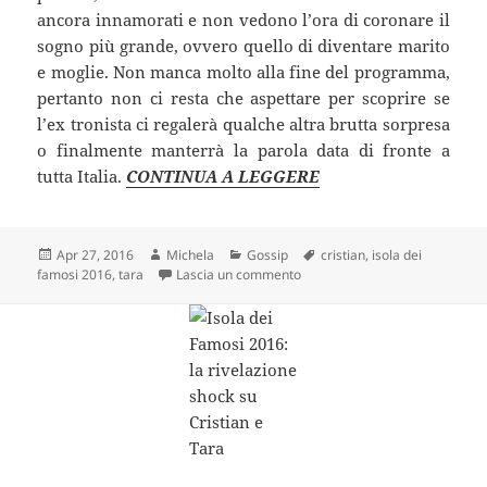
ancora innamorati e non vedono l’ora di coronare il
sogno più grande, ovvero quello di diventare marito
e moglie. Non manca molto alla fine del programma,
pertanto non ci resta che aspettare per scoprire se
l’ex tronista ci regalerà qualche altra brutta sorpresa
o finalmente manterrà la parola data di fronte a
tutta Italia.
CONTINUA A LEGGERE
Scritto
Autore
Categorie
Tag
Apr 27, 2016
Michela
Gossip
cristian
,
isola dei
il
su Isola dei Famosi 2016: Tara
famosi 2016
,
tara
Lascia un commento