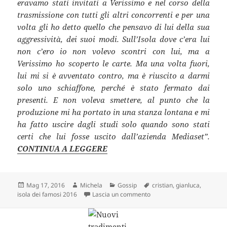
eravamo stati invitati a Verissimo e nel corso della
trasmissione con tutti gli altri concorrenti e per una
volta gli ho detto quello che pensavo di lui della sua
aggressività, dei suoi modi. Sull’Isola dove c’era lui
non c’ero io non volevo scontri con lui, ma a
Verissimo ho scoperto le carte. Ma una volta fuori,
lui mi si è avventato contro, ma è riuscito a darmi
solo uno schiaffone, perché è stato fermato dai
presenti. E non voleva smettere, al punto che la
produzione mi ha portato in una stanza lontana e mi
ha fatto uscire dagli studi solo quando sono stati
certi che lui fosse uscito dall’azienda Mediaset”.
CONTINUA A LEGGERE
Scritto
Autore
Categorie
Tag
Mag 17, 2016
Michela
Gossip
cristian
,
gianluca
,
il
su Isola dei Famosi 2016: ri
isola dei famosi 2016
Lascia un commento