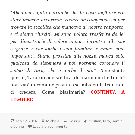
“
Abbiamo capito entrambi che la cosa migliore era
stare insieme, occorreva trovare un compromesso per
trovare la stabilità che mancava al nostro rapporto,
e ci siamo riusciti. Mi sono voluto trasferire da lei
per dimostrarle di volere andare incontro alle sue
esigenze, e che anche i suoi familiari e amici sono
importanti. Siamo prossimi alle nozze, manca solo
qualcosa da sistemare e poi potremo coronare il
sogno di Tara, che è anche il mio”.
Nonostante
questo, Tara rimane scettica, dichiarando che finché
non sarà in comune pronta a scambiarsi le fedi, non
ci crederà. Come biasimarla?
CONTINUA A
LEGGERE
Scritto
Autore
Categorie
Tag
Feb 17, 2016
Michela
Gossip
cristian
,
tara
,
uomini
il
su Uomini e Donne: l’inaspettato (second
e donne
Lascia un commento