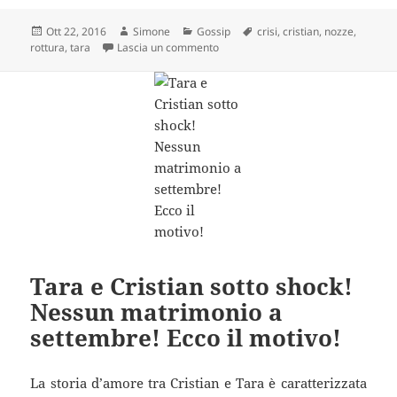
Scritto
Autore
Categorie
Tag
Ott 22, 2016
Simone
Gossip
crisi
,
cristian
,
nozze
,
il
su Cristian Gallella e Tara Gabrielet
rottura
,
tara
Lascia un commento
Tara e Cristian sotto shock!
Nessun matrimonio a
settembre! Ecco il motivo!
La storia d’amore tra Cristian e Tara è caratterizzata