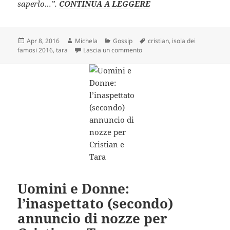
saperlo…”.
CONTINUA A LEGGERE
Scritto
Autore
Categorie
Tag
Apr 8, 2016
Michela
Gossip
cristian
,
isola dei
il
su Isola dei Famosi 2016: la ri
famosi 2016
,
tara
Lascia un commento
Uomini e Donne:
l’inaspettato (secondo)
annuncio di nozze per