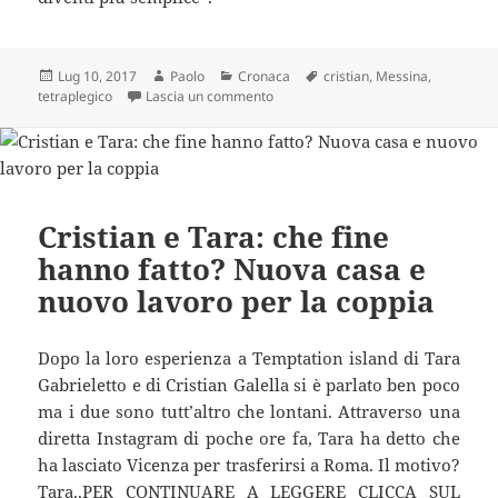
Scritto
Autore
Categorie
Tag
Lug 10, 2017
Paolo
Cronaca
cristian
,
Messina
,
il
su 16 anni, senza un polmone e tetr
tetraplegico
Lascia un commento
Cristian e Tara: che fine
hanno fatto? Nuova casa e
nuovo lavoro per la coppia
Dopo la loro esperienza a Temptation island di Tara
Gabrieletto e di Cristian Galella si è parlato ben poco
ma i due sono tutt’altro che lontani. Attraverso una
diretta Instagram di poche ore fa, Tara ha detto che
ha lasciato Vicenza per trasferirsi a Roma. Il motivo?
Tara..PER CONTINUARE A LEGGERE CLICCA SUL