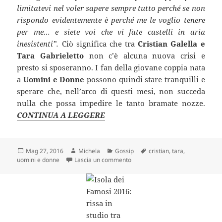
limitatevi nel voler sapere sempre tutto
perché se non
rispondo evidentemente è perché me le voglio tenere
per me… e siete voi che vi fate castelli in aria
inesistenti”.
Ciò significa che tra
Cristian Galella e
Tara Gabrieletto
non c’è alcuna nuova crisi e
presto si sposeranno. I fan della giovane coppia nata
a
Uomini e Donne
possono quindi stare tranquilli e
sperare che, nell’arco di questi mesi, non succeda
nulla che possa impedire le tanto bramate nozze.
CONTINUA A LEGGERE
Scritto
Autore
Categorie
Tag
Mag 27, 2016
Michela
Gossip
cristian
,
tara
,
il
su Uomini e Donne: nuova crisi pe
uomini e donne
Lascia un commento