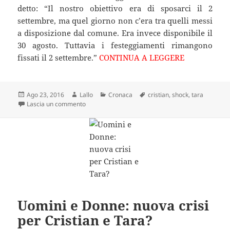
detto: “Il nostro obiettivo era di sposarci il 2
settembre, ma quel giorno non c’era tra quelli messi
a disposizione dal comune. Era invece disponibile il
30 agosto. Tuttavia i festeggiamenti rimangono
fissati il 2 settembre.”
CONTINUA A LEGGERE
Scritto
Autore
Categorie
Tag
Ago 23, 2016
Lallo
Cronaca
cristian
,
shock
,
tara
il
su Tara e Cristian sotto shock! Nessun matrimonio 
Lascia un commento
Uomini e Donne: nuova crisi
per Cristian e Tara?