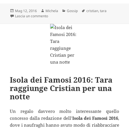
Scritto
Autore
Categorie
Tag
Mag 12, 2016
Michela
Gossip
cristian
,
tara
il
su Nuovi tradimenti per Cristian e Tara? La verità
Lascia un commento
Isola dei Famosi 2016: Tara
raggiunge Cristian per una
notte
Un regalo davvero molto interessante quello
concesso dalla redazione dell’
Isola dei Famosi 2016
,
dove i naufraghi hanno avuto modo di riabbracciare