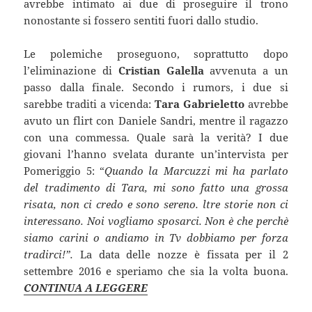
avrebbe intimato ai due di proseguire il trono
nonostante si fossero sentiti fuori dallo studio.
Le polemiche proseguono, soprattutto dopo
l’eliminazione di
Cristian Galella
avvenuta a un
passo dalla finale. Secondo i rumors, i due si
sarebbe traditi a vicenda:
Tara Gabrieletto
avrebbe
avuto un flirt con Daniele Sandri, mentre il ragazzo
con una commessa. Quale sarà la verità? I due
giovani l’hanno svelata durante un’intervista per
Pomeriggio 5: “
Quando la Marcuzzi mi ha parlato
del tradimento di Tara, mi sono fatto una grossa
risata, non ci credo e sono sereno. ltre storie non ci
interessano. Noi vogliamo sposarci. Non è che perchè
siamo carini o andiamo in Tv dobbiamo per forza
tradirci!”.
La data delle nozze è fissata per il 2
settembre 2016 e speriamo che sia la volta buona.
CONTINUA A LEGGERE