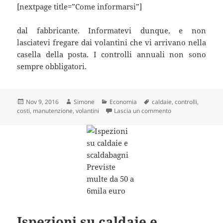
[nextpage title=”Come informarsi”]
dal fabbricante. Informatevi dunque, e non
lasciatevi fregare dai volantini che vi arrivano nella
casella della posta. I controlli annuali non sono
sempre obbligatori.
Scritto
Autore
Categorie
Tag
Nov 9, 2016
Simone
Economia
caldaie
,
controlli
,
il
su INVERNO, IL 
costi
,
manutenzione
,
volantini
Lascia un commento
Ispezioni su caldaie e