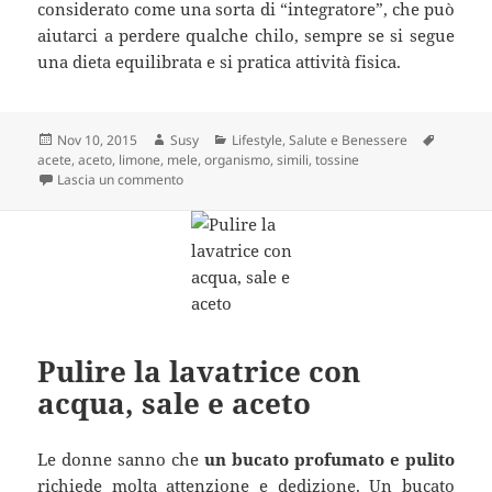
considerato come una sorta di “integratore”, che può
aiutarci a perdere qualche chilo, sempre se si segue
una dieta equilibrata e si pratica attività fisica.
Scritto
Autore
Categorie
Tag
Nov 10, 2015
Susy
Lifestyle
,
Salute e Benessere
il
acete
,
aceto
,
limone
,
mele
,
organismo
,
simili
,
tossine
su Incredibili proprietà dell’acqua con un cucchiaio
Lascia un commento
Pulire la lavatrice con
acqua, sale e aceto
Le donne sanno che
un bucato profumato e pulito
richiede molta attenzione e dedizione. Un bucato