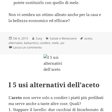
potete sostituirlo con quello di mele.
Non vi sembra un ottimo alleato anche per la casa e
la bellezza economico ed efficace?
Scritto
Autore
Categorie
Tag
Ott 4, 2015
Susy
Salute e Benessere
aceto
,
il
alternativi
,
balsamico
,
condire
,
mele
,
usi
su L’aceto non serve solo per condire: 5 usi alternat
Lascia un commento
I 5 usi alternativi dell’aceto
L’
aceto
non serve solo a condire i piatti più prelibati
ma serve anche a tante altre cose. Quali?
1. Stappare il lavello: due cucchiai di bicarbonato di