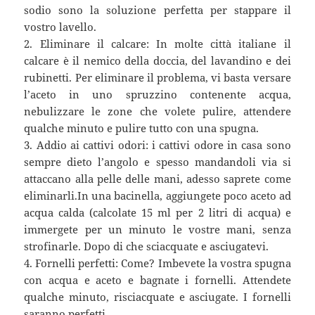
sodio sono la soluzione perfetta per stappare il
vostro lavello.
2. Eliminare il calcare: In molte città italiane il
calcare è il nemico della doccia, del lavandino e dei
rubinetti. Per eliminare il problema, vi basta versare
l’aceto in uno spruzzino contenente acqua,
nebulizzare le zone che volete pulire, attendere
qualche minuto e pulire tutto con una spugna.
3. Addio ai cattivi odori: i cattivi odore in casa sono
sempre dieto l’angolo e spesso mandandoli via si
attaccano alla pelle delle mani, adesso saprete come
eliminarli.In una bacinella, aggiungete poco aceto ad
acqua calda (calcolate 15 ml per 2 litri di acqua) e
immergete per un minuto le vostre mani, senza
strofinarle. Dopo di che sciacquate e asciugatevi.
4. Fornelli perfetti: Come? Imbevete la vostra spugna
con acqua e aceto e bagnate i fornelli. Attendete
qualche minuto, risciacquate e asciugate. I fornelli
saranno perfetti.