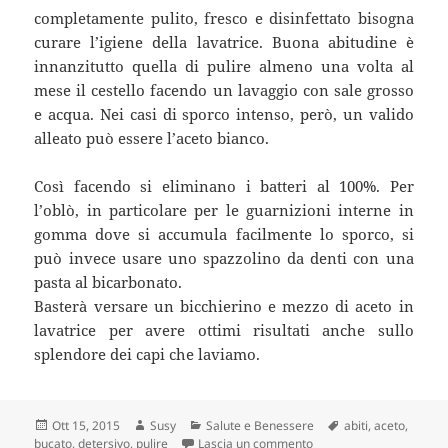
completamente pulito, fresco e disinfettato bisogna
curare l’igiene della lavatrice. Buona abitudine è
innanzitutto quella di pulire almeno una volta al
mese il cestello facendo un lavaggio con sale grosso
e acqua. Nei casi di sporco intenso, però, un valido
alleato può essere l’aceto bianco.
Così facendo si eliminano i batteri al 100%. Per
l’oblò, in particolare per le guarnizioni interne in
gomma dove si accumula facilmente lo sporco, si
può invece usare uno spazzolino da denti con una
pasta al bicarbonato.
Basterà versare un bicchierino e mezzo di aceto in
lavatrice per avere ottimi risultati anche sullo
splendore dei capi che laviamo.
Scritto
Autore
Categorie
Tag
Ott 15, 2015
Susy
Salute e Benessere
abiti
,
aceto
,
il
su Pulire la lavatrice co
bucato
,
detersivo
,
pulire
Lascia un commento