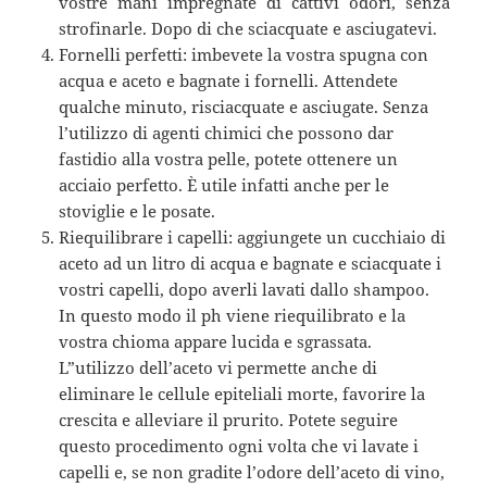
vostre mani impregnate di cattivi odori, senza
strofinarle. Dopo di che sciacquate e asciugatevi.
Fornelli perfetti: imbevete la vostra spugna con
acqua e aceto e bagnate i fornelli. Attendete
qualche minuto, risciacquate e asciugate. Senza
l’utilizzo di agenti chimici che possono dar
fastidio alla vostra pelle, potete ottenere un
acciaio perfetto. È utile infatti anche per le
stoviglie e le posate.
Riequilibrare i capelli: aggiungete un cucchiaio di
aceto ad un litro di acqua e bagnate e sciacquate i
vostri capelli, dopo averli lavati dallo shampoo.
In questo modo il ph viene riequilibrato e la
vostra chioma appare lucida e sgrassata.
L”utilizzo dell’aceto vi permette anche di
eliminare le cellule epiteliali morte, favorire la
crescita e alleviare il prurito. Potete seguire
questo procedimento ogni volta che vi lavate i
capelli e, se non gradite l’odore dell’aceto di vino,