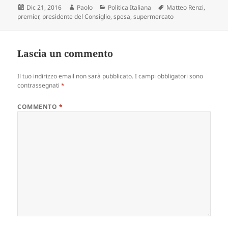
Scritto
Autore
Categorie
Tag
Dic 21, 2016
Paolo
Politica Italiana
Matteo Renzi
,
il
premier
,
presidente del Consiglio
,
spesa
,
supermercato
Lascia un commento
Il tuo indirizzo email non sarà pubblicato.
I campi obbligatori sono
contrassegnati
*
COMMENTO
*