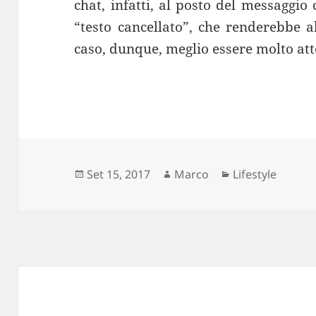
chat, infatti, al posto del messaggio 
“testo cancellato”, che renderebbe a
caso, dunque, meglio essere molto at
Scritto
Autore
Categorie
Set 15, 2017
Marco
Lifestyle
il