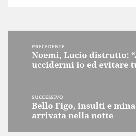
Navigazione
articoli
PRECEDENTE
Noemi, Lucio distrutto: 
Articolo
uccidermi io ed evitare t
precedente:
SUCCESSIVO
Bello Figo, insulti e mina
Articolo
arrivata nella notte
successivo: