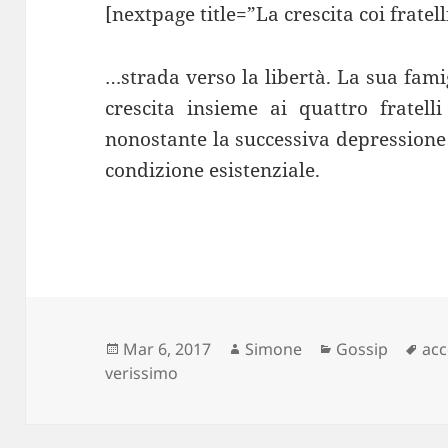
[nextpage title=”La crescita coi fratell
…strada verso la libertà. La sua fami
crescita insieme ai quattro fratell
nonostante la successiva depressione 
condizione esistenziale.
Scritto
Autore
Categorie
Ta
Mar 6, 2017
Simone
Gossip
acc
il
verissimo