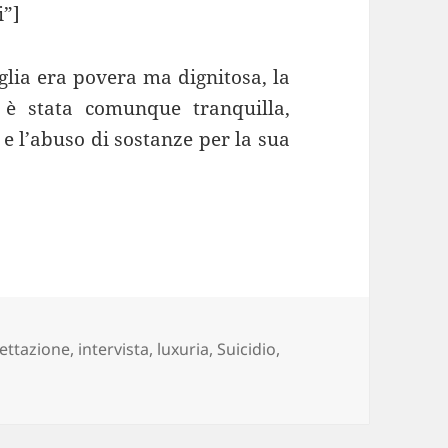
i”]
glia era povera ma dignitosa, la
i è stata comunque tranquilla,
e l’abuso di sostanze per la sua
g
ettazione
,
intervista
,
luxuria
,
Suicidio
,