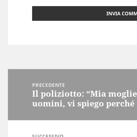
Navigazione
articoli
PRECEDENTE
Il poliziotto: “Mia moglie
Articolo
uomini, vi spiego perché
precedente:
SUCCESSIVO