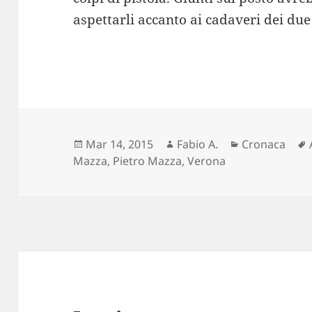
aspettarli accanto ai cadaveri dei du
Scritto
Autore
Categorie
Mar 14, 2015
Fabio A.
Cronaca
il
Mazza
,
Pietro Mazza
,
Verona