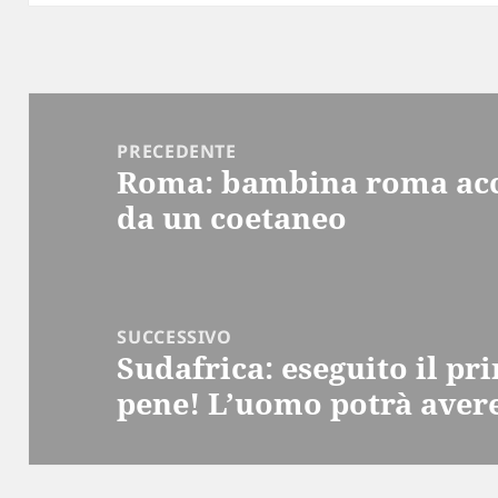
Navigazione
articoli
PRECEDENTE
Roma: bambina roma acco
Articolo
da un coetaneo
precedente:
SUCCESSIVO
Sudafrica: eseguito il pr
Articolo
pene! L’uomo potrà avere 
successivo: