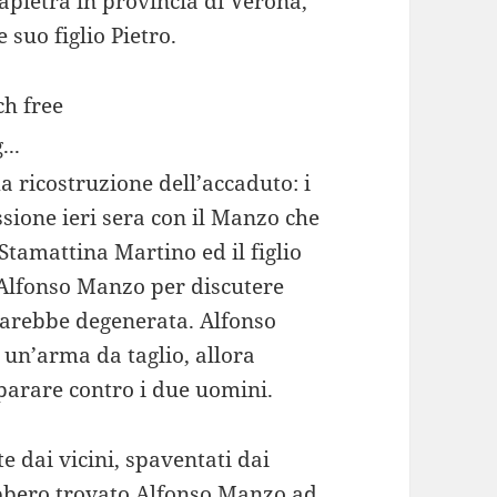
pietra in provincia di Verona,
suo figlio Pietro.
...
a ricostruzione dell’accaduto: i
sione ieri sera con il Manzo che
 Stamattina Martino ed il figlio
i Alfonso Manzo per discutere
 sarebbe degenerata. Alfonso
 un’arma da taglio, allora
sparare contro i due uomini.
te dai vicini, spaventati dai
rebbero trovato Alfonso Manzo ad