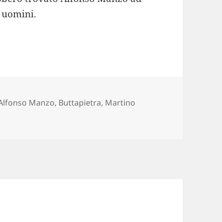
e uomini.
Tag
Alfonso Manzo
,
Buttapietra
,
Martino