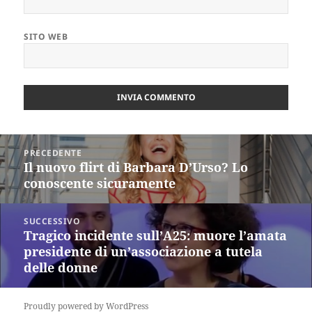
SITO WEB
Navigazione
PRECEDENTE
articoli
Il nuovo flirt di Barbara D’Urso? Lo
Articolo
conoscente sicuramente
precedente:
SUCCESSIVO
Tragico incidente sull’A25: muore l’amata
Articolo
presidente di un’associazione a tutela
successivo:
delle donne
Proudly powered by WordPress