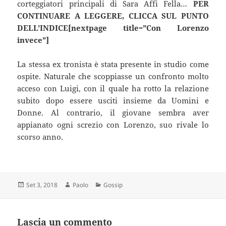
corteggiatori principali di Sara Affi Fella…
PER
CONTINUARE A LEGGERE, CLICCA SUL PUNTO
DELL’INDICE[nextpage title=”Con Lorenzo
invece”]
La stessa ex tronista è stata presente in studio come
ospite. Naturale che scoppiasse un confronto molto
acceso con Luigi, con il quale ha rotto la relazione
subito dopo essere usciti insieme da Uomini e
Donne. Al contrario, il giovane sembra aver
appianato ogni screzio con Lorenzo, suo rivale lo
scorso anno.
Scritto
Autore
Categorie
Set 3, 2018
Paolo
Gossip
il
Lascia un commento