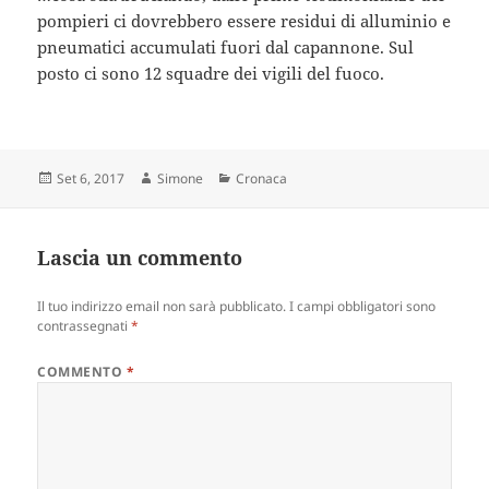
pompieri ci dovrebbero essere residui di alluminio e
pneumatici accumulati fuori dal capannone. Sul
posto ci sono 12 squadre dei vigili del fuoco.
Scritto
Autore
Categorie
Set 6, 2017
Simone
Cronaca
il
Lascia un commento
Il tuo indirizzo email non sarà pubblicato.
I campi obbligatori sono
contrassegnati
*
COMMENTO
*