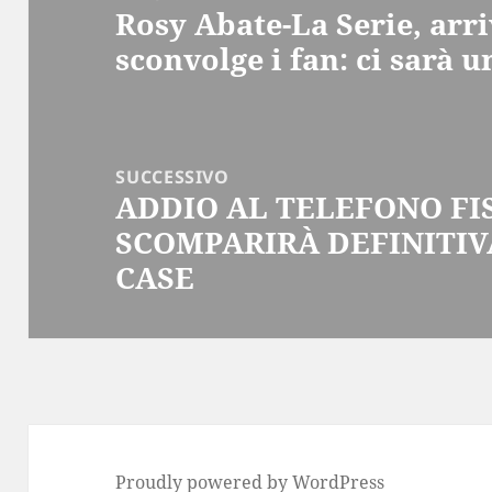
Rosy Abate-La Serie, arri
Articolo
sconvolge i fan: ci sarà 
precedente:
SUCCESSIVO
ADDIO AL TELEFONO FIS
Articolo
SCOMPARIRÀ DEFINITI
successivo:
CASE
Proudly powered by WordPress