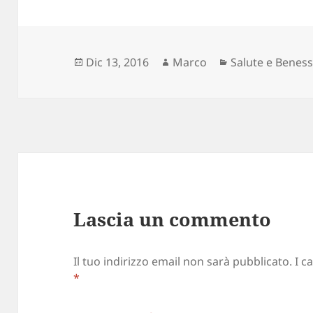
Scritto
Autore
Categorie
Dic 13, 2016
Marco
Salute e Benes
il
Lascia un commento
Il tuo indirizzo email non sarà pubblicato.
I c
*