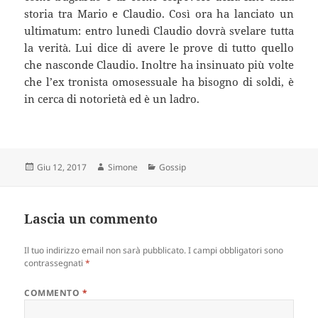
storia tra Mario e Claudio. Così ora ha lanciato un
ultimatum: entro lunedì Claudio dovrà svelare tutta
la verità. Lui dice di avere le prove di tutto quello
che nasconde Claudio. Inoltre ha insinuato più volte
che l’ex tronista omosessuale ha bisogno di soldi, è
in cerca di notorietà ed è un ladro.
Scritto
Autore
Categorie
Giu 12, 2017
Simone
Gossip
il
Lascia un commento
Il tuo indirizzo email non sarà pubblicato.
I campi obbligatori sono
contrassegnati
*
COMMENTO
*