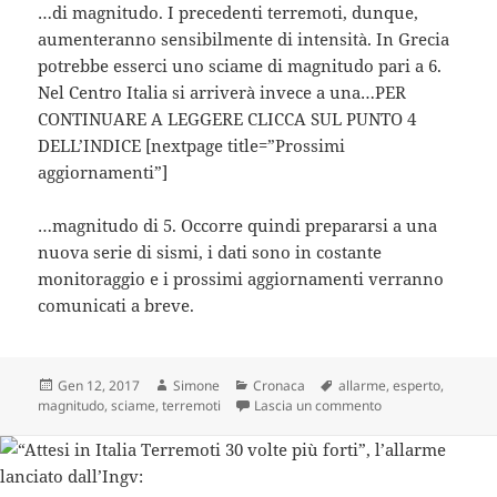
…di magnitudo. I precedenti terremoti, dunque,
aumenteranno sensibilmente di intensità. In Grecia
potrebbe esserci uno sciame di magnitudo pari a 6.
Nel Centro Italia si arriverà invece a una…PER
CONTINUARE A LEGGERE CLICCA SUL PUNTO 4
DELL’INDICE [nextpage title=”Prossimi
aggiornamenti”]
…magnitudo di 5. Occorre quindi prepararsi a una
nuova serie di sismi, i dati sono in costante
monitoraggio e i prossimi aggiornamenti verranno
comunicati a breve.
Scritto
Autore
Categorie
Tag
Gen 12, 2017
Simone
Cronaca
allarme
,
esperto
,
il
su L’esperto dei te
magnitudo
,
sciame
,
terremoti
Lascia un commento