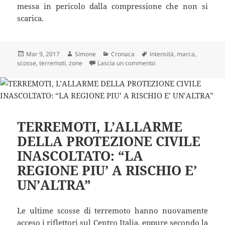
messa in pericolo dalla compressione che non si
scarica.
Scritto
Autore
Categorie
Tag
Mar 9, 2017
Simone
Cronaca
intensità
,
marca
,
il
su TERREMOTI: C’È UNA
scosse
,
terremoti
,
zone
Lascia un commento
TERREMOTI, L’ALLARME
DELLA PROTEZIONE CIVILE
INASCOLTATO: “LA
REGIONE PIU’ A RISCHIO E’
UN’ALTRA”
Le ultime scosse di terremoto hanno nuovamente
acceso i riflettori sul Centro Italia, eppure secondo la