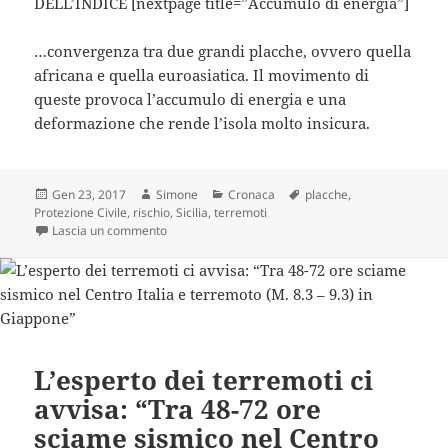
DELL’INDICE [nextpage title=”Accumulo di energia”]
…convergenza tra due grandi placche, ovvero quella
africana e quella euroasiatica. Il movimento di
queste provoca l’accumulo di energia e una
deformazione che rende l’isola molto insicura.
Scritto
Autore
Categorie
Tag
Gen 23, 2017
Simone
Cronaca
placche
,
il
Protezione Civile
,
rischio
,
Sicilia
,
terremoti
su TERREMOTI, L’ALLARME DELLA PROTEZIONE CIVI
Lascia un commento
L’esperto dei terremoti ci
avvisa: “Tra 48-72 ore
sciame sismico nel Centro