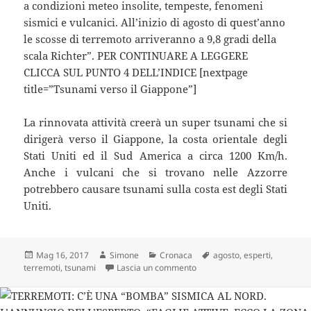
a condizioni meteo insolite, tempeste, fenomeni
sismici e vulcanici. All’inizio di agosto di quest’anno
le scosse di terremoto arriveranno a 9,8 gradi della
scala Richter”. PER CONTINUARE A LEGGERE
CLICCA SUL PUNTO 4 DELL’INDICE [nextpage
title=”Tsunami verso il Giappone”]
La rinnovata attività creerà un super tsunami che si
dirigerà verso il Giappone, la costa orientale degli
Stati Uniti ed il Sud America a circa 1200 Km/h.
Anche i vulcani che si trovano nelle Azzorre
potrebbero causare tsunami sulla costa est degli Stati
Uniti.
Scritto
Autore
Categorie
Tag
Mag 16, 2017
Simone
Cronaca
agosto
,
esperti
,
il
su “Terremoti e tsunami, alla 
terremoti
,
tsunami
Lascia un commento