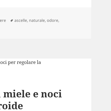
Tag
sere
ascelle
,
naturale
,
odore
,
l’eccessiva sudorazione delle ascelle con rimedi naturali
 miele e noci
roide