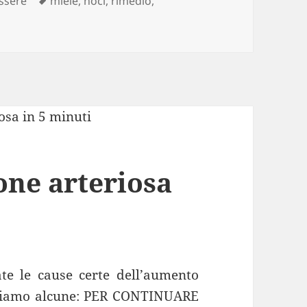
ssere
miele
,
noci
,
rimedio
,
base di miele e noci per regolare la tiroide
one arteriosa
te le cause certe dell’aumento
chiamo alcune: PER CONTINUARE