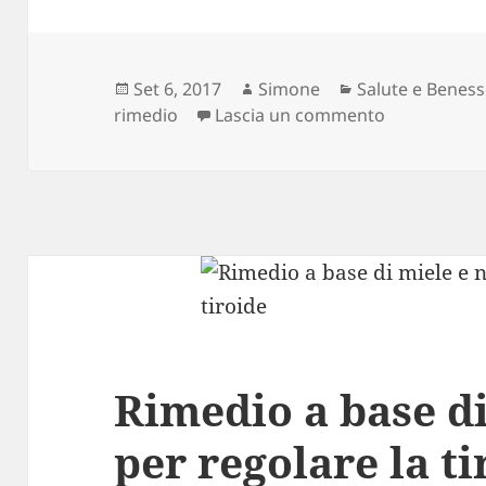
Scritto
Autore
Categorie
Set 6, 2017
Simone
Salute e Benes
il
su Trattare 
rimedio
Lascia un commento
Rimedio a base di
per regolare la ti