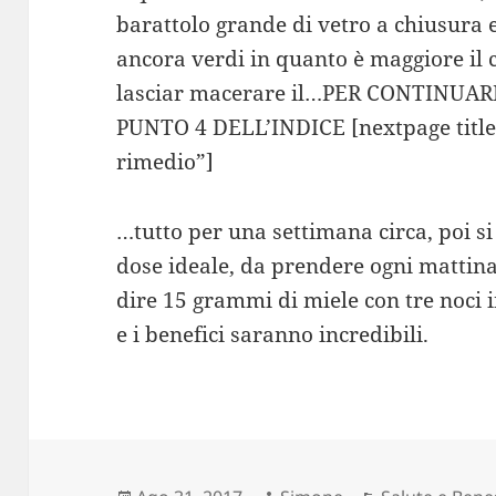
barattolo grande di vetro a chiusura 
ancora verdi in quanto è maggiore il 
lasciar macerare il…PER CONTINUA
PUNTO 4 DELL’INDICE [nextpage titl
rimedio”]
…tutto per una settimana circa, poi si
dose ideale, da prendere ogni mattina,
dire 15 grammi di miele con tre noci in
e i benefici saranno incredibili.
Scritto
Autore
Categorie