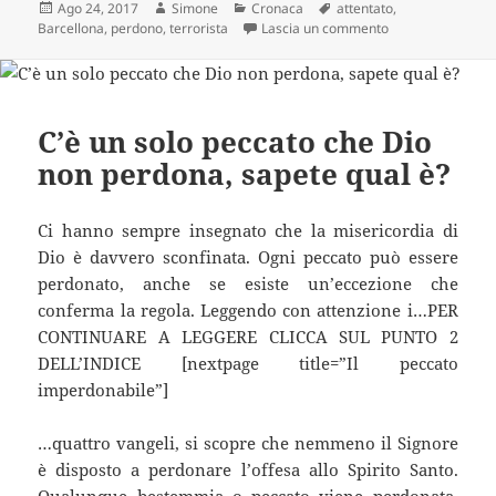
Scritto
Autore
Categorie
Tag
Ago 24, 2017
Simone
Cronaca
attentato
,
il
su Attentato Barc
Barcellona
,
perdono
,
terrorista
Lascia un commento
C’è un solo peccato che Dio
non perdona, sapete qual è?
Ci hanno sempre insegnato che la misericordia di
Dio è davvero sconfinata. Ogni peccato può essere
perdonato, anche se esiste un’eccezione che
conferma la regola. Leggendo con attenzione i…PER
CONTINUARE A LEGGERE CLICCA SUL PUNTO 2
DELL’INDICE [nextpage title=”Il peccato
imperdonabile”]
…quattro vangeli, si scopre che nemmeno il Signore
è disposto a perdonare l’offesa allo Spirito Santo.
Qualunque bestemmia o peccato viene perdonata,