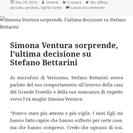
Scritto
Autore
Categorie
Tag
Nov 29, 2016
Simone
Cronaca
dio
,
offesa
,
il
su C’è un solo p
peccato
,
perdono
,
Spirito Santo
Lascia un commento
Simona Ventura sorprende,
l’ultima decisione su
Stefano Bettarini
Ai microfoni di Verissimo, Stefano Bettarini aveva
parlato del suo comportamento all’interno della casa
del Grande Fratello e della sua mancanza di rispetto
verso l’ex moglie Simona Ventura:
“Potevo stare più attento e più vigile. I miei figli mi
hanno fatto capire che hanno sofferto per certe cose,
ma che hanno compreso. Credo che ognuno di noi,