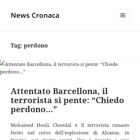
News Cronaca
MENU
E
WIDGET
Tag:
perdono
Attentato Barcellona, il
terrorista si pente: “Chiedo
perdono…”
Mohamed Houli Chemlal è il terrorista rimasto
ferito nel corso dell’esplosione di Alcanar, in
Spagna, nei giorni scorsi. Ora è passato a una