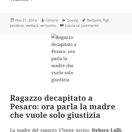
Scritto
Autore
Categorie
Tag
Nov 21, 2016
Simone
Gossip
Bettarini
,
figli
,
il
su Simona Ventura so
perdono
,
ventura
,
verissimo
Lascia un commento
Ragazzo decapitato a
Pesaro: ora parla la madre
che vuole solo giustizia
La madre del ragazzo 17enne ucciso,
Debora Lulli,