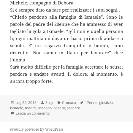
Michele, compagno di Debora.
Si è sempre dato da fare per realizzare i suoi sogni .
“Chiedo perdono alla famiglia di Ismaele”. Sono le
parole del padre del 20enne che ha ammesso di aver
tagliato la gola a Ismaele. “Igli non è quella persona
lì, ogni mattina mi dava un bacio prima di andare a
scuola. E’ un ragazzo tranquillo e buono, sono
distrutto. Noi siamo in Italia per lavorare” dice
l’uomo.
Sarà molto difficile per la famiglia accettare le scuse,
perdora e andare avanti. Il dolore, al momento, è
ancora troppo forte.
Scritto
Autore
Categorie
Tag
Lug 24, 2015
Susy
Cronaca
17enne
,
giustizia
,
il
ismaele
,
madre
,
perdono
,
pesaro
,
ragazzo
su Ragazzo decapitato a Pesaro: ora parla la madre
Lascia un commento
Proudly powered by WordPress