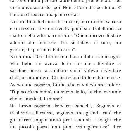
raccolte fanno pensare a un delitto premeditato. Per
un motivo assurdo, poi. Non è l’ora del perdono. E’
l’ora di chiedere una pena certa”.
La sorellina di 4 anni di Ismaele, ancora non sa cosa
è successo e che non rivedrà più il suo fratellone. La
madre della vittima continua: “Glielo dicevo di stare
attento alle amicizie. Lui si fidava di tutti, era
gentile, disponibile. Fiducioso”.
E continua: “Che brutta fine hanno fatto i suoi sogni.
Mio figlio mi aveva detto che da settembre si
sarebbe messo a studiare sodo: voleva diventare
chef, o carabiniere. Gli piacevano tutte e due le cose.
Aveva una ragazza, Giulia, che ci voleva presentare.
‘Ti piacerà mamma’, mi aveva detto, ‘anche lei vuole
che io smetta di fumare'”.
Un bravo ragazzo davvero, Ismaele, “Sognava di
trasferirsi all’estero, sognava una grande città che
gli offrisse opportunità professionali e svaghi che
un piccolo paese non può certo garantire” dice