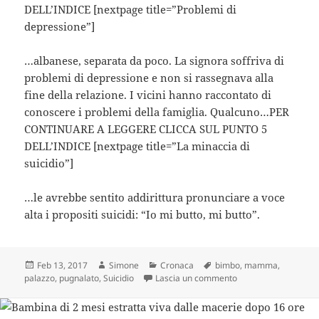
DELL’INDICE [nextpage title=”Problemi di
depressione”]
…albanese, separata da poco. La signora soffriva di
problemi di depressione e non si rassegnava alla
fine della relazione. I vicini hanno raccontato di
conoscere i problemi della famiglia. Qualcuno…PER
CONTINUARE A LEGGERE CLICCA SUL PUNTO 5
DELL’INDICE [nextpage title=”La minaccia di
suicidio”]
…le avrebbe sentito addirittura pronunciare a voce
alta i propositi suicidi: “Io mi butto, mi butto”.
Scritto
Autore
Categorie
Tag
Feb 13, 2017
Simone
Cronaca
bimbo
,
mamma
,
il
su Torino, bimbo pug
palazzo
,
pugnalato
,
Suicidio
Lascia un commento