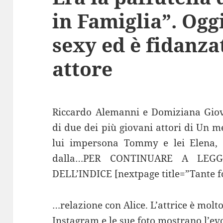
in Famiglia”. Og
sexy ed è fidanza
attore
Riccardo Alemanni e Domiziana Giovi
di due dei più giovani attori di Un me
lui impersona Tommy e lei Elena, 
dalla…PER CONTINUARE A LEG
DELL’INDICE [nextpage title=”Tante fo
…relazione con Alice. L’attrice è molto 
Instagram e le sue foto mostrano l’evo