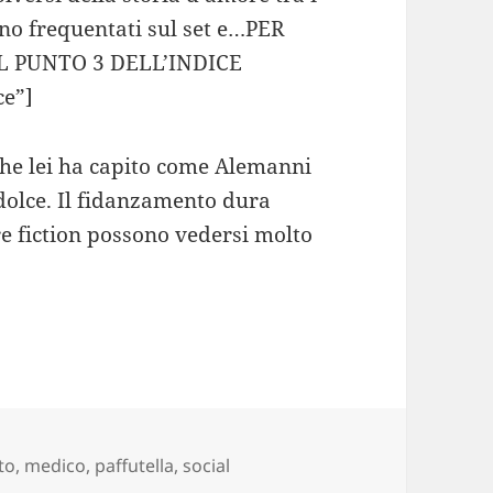
ono frequentati sul set e…PER
 PUNTO 3 DELL’INDICE
ce”]
che lei ha capito come Alemanni
dolce. Il fidanzamento dura
re fiction possono vedersi molto
g
to
,
medico
,
paffutella
,
social
i “Un Medico in Famiglia”. Oggi è una bomba sexy ed è fidan