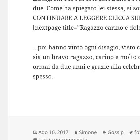
due. Come ha spiegato lei stessa, si s
CONTINUARE A LEGGERE CLICCA SUL
[nextpage title=”Ragazzo carino e dol
…poi hanno vinto ogni disagio, visto 
sia un bravo ragazzo, carino e molto 
ormai da due anni e grazie alla celeb
spesso.
Scritto
Autore
Categorie
Ta
Ago 10, 2017
Simone
Gossip
fo
il
su Era la paffutella d
Lascia un commento