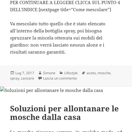
PER CONTINUARE A LEGGERE CLICCA SUL PUNTO 4
DELL’INDICE [nextpage title=”Come mescolare”]
Va mescolato tutto quello che è stato elencato
all’interno della bottiglia spray, poi bisogna
spruzzare la miscela ottenuta sui mobili del
giardino: non verrà lasciato nessun alone e i
risultati saranno garantiti.
Scritto
Autore
Categorie
Tag
Lug 7, 2017
Simone
Lifestyle
aceto
,
mosche
,
il
su Spruzzate questo e vi liberer
spray
,
zanzare
Lascia un commento
Soluzioni per allontanare le
mosche dalla casa
Le mosche riescono sempre, in qualche modo, ad