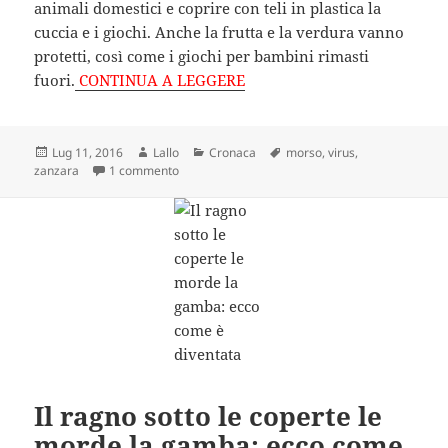
animali domestici e coprire con teli in plastica la
cuccia e i giochi. Anche la frutta e la verdura vanno
protetti, così come i giochi per bambini rimasti
fuori.
CONTINUA A LEGGERE
Scritto
Autore
Categorie
Tag
Lug 11, 2016
Lallo
Cronaca
morso
,
virus
,
il
su Lo Zika è arrivato anche in Italia: attenzione 
zanzara
1 commento
Il ragno sotto le coperte le
morde la gamba: ecco come