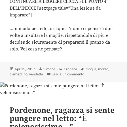
CONTINUARE A LEGGERE CLICCA SUL PUNTO 4
DELL’INDICE [nextpage title=”Una lezione da
imparare”]
…in modo perfetto, ora quest’uomo ci penserà due
volte a insultare la moglie, rispettandola di più e
decidendo sicuramente di prepararsi il pranzo da
solo. Voi cosa ne pensate?
Scritto
Autore
Categorie
Tag
Apr 19, 2017
Simone
Cronaca
moglie
,
morso
,
il
su Un uomo ha insultato sua
tramezzino
,
vendetta
Lascia un commento
Pordenone, ragazza si sente
pungere nel letto: “È
velenosissimo…”