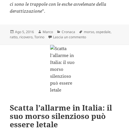
ci sono le trappole con le esche avvelenate della
derattizzazione
”.
Scritto
Autore
Categorie
Tag
Ago 5, 2016
Marco
Cronaca
morso
,
ospedale
,
il
su “Ero su una barella, ho 
ratto
,
ricovero
,
Torino
Lascia un commento
Scatta l’allarme in Italia: il
suo morso silenzioso può
essere letale