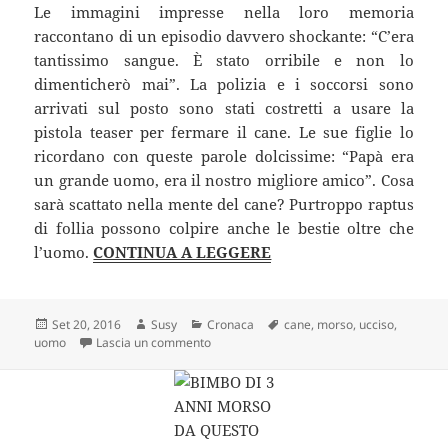
Le immagini impresse nella loro memoria
raccontano di un episodio davvero shockante: “C’era
tantissimo sangue. È stato orribile e non lo
dimenticherò mai”. La polizia e i soccorsi sono
arrivati sul posto sono stati costretti a usare la
pistola teaser per fermare il cane. Le sue figlie lo
ricordano con queste parole dolcissime: “Papà era
un grande uomo, era il nostro migliore amico”. Cosa
sarà scattato nella mente del cane? Purtroppo raptus
di follia possono colpire anche le bestie oltre che
l’uomo.
CONTINUA A LEGGERE
Scritto
Autore
Categorie
Tag
Set 20, 2016
Susy
Cronaca
cane
,
morso
,
ucciso
,
il
su Ucciso dal cane mentre riposa sul divano.
uomo
Lascia un commento