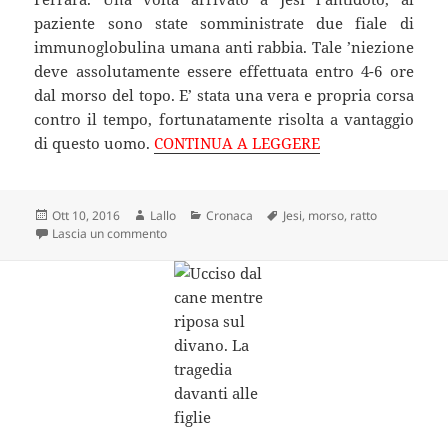
paziente sono state somministrate due fiale di
immunoglobulina umana anti rabbia. Tale ’niezione
deve assolutamente essere effettuata entro 4-6 ore
dal morso del topo. E’ stata una vera e propria corsa
contro il tempo, fortunatamente risolta a vantaggio
di questo uomo.
CONTINUA A LEGGERE
Scritto
Autore
Categorie
Tag
Ott 10, 2016
Lallo
Cronaca
Jesi
,
morso
,
ratto
il
su Lo morde un topo con la rabbia: “Se non prendi l
Lascia un commento