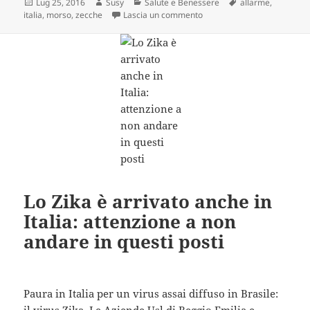
Scritto
Autore
Categorie
Tag
Lug 25, 2016
Susy
Salute e Benessere
allarme
,
il
su Scatta l’allarme in Italia
italia
,
morso
,
zecche
Lascia un commento
Lo Zika è arrivato anche in
Italia: attenzione a non
andare in questi posti
Paura in Italia per un virus assai diffuso in Brasile:
il virus Zika. Le Aziende Usl di Reggio Emilia e