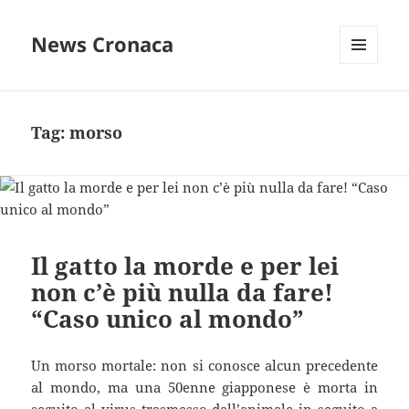
News Cronaca
MENU
E
WIDGET
Tag:
morso
Il gatto la morde e per lei
non c’è più nulla da fare!
“Caso unico al mondo”
Un morso mortale: non si conosce alcun precedente
al mondo, ma una 50enne giapponese è morta in
seguito al virus trasmesso dall’animale in seguito a