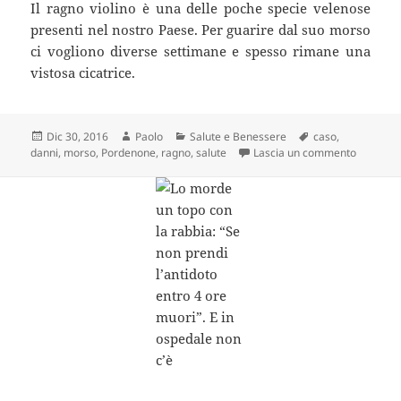
Il ragno violino è una delle poche specie velenose
presenti nel nostro Paese. Per guarire dal suo morso
ci vogliono diverse settimane e spesso rimane una
vistosa cicatrice.
Scritto
Autore
Categorie
Tag
Dic 30, 2016
Paolo
Salute e Benessere
caso
,
il
su Porde
danni
,
morso
,
Pordenone
,
ragno
,
salute
Lascia un commento