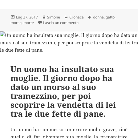
Scritto
Autore
Categorie
Tag
Lug 27, 2017
Simone
Cronaca
donna
,
gatto
,
il
su Il gatto la morde e per lei non c
morso
,
morte
Lascia un commento
Un uomo ha insultato sua
moglie. Il giorno dopo ha
dato un morso al suo
tramezzino, per poi
scoprire la vendetta di lei
tra le due fette di pane.
Un uomo ha commesso un errore molto grave, cioè
quello di far diventare sua moglie la preparatrice