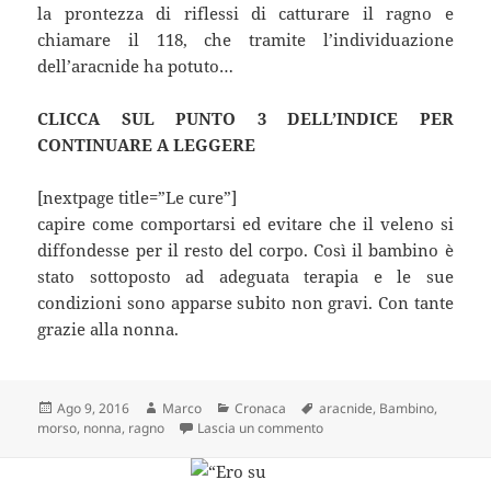
la prontezza di riflessi di catturare il ragno e
chiamare il 118, che tramite l’individuazione
dell’aracnide ha potuto…
CLICCA SUL PUNTO 3 DELL’INDICE PER
CONTINUARE A LEGGERE
[nextpage title=”Le cure”]
capire come comportarsi ed evitare che il veleno si
diffondesse per il resto del corpo. Così il bambino è
stato sottoposto ad adeguata terapia e le sue
condizioni sono apparse subito non gravi. Con tante
grazie alla nonna.
Scritto
Autore
Categorie
Tag
Ago 9, 2016
Marco
Cronaca
aracnide
,
Bambino
,
il
su BIMBO DI 3 ANNI MOR
morso
,
nonna
,
ragno
Lascia un commento