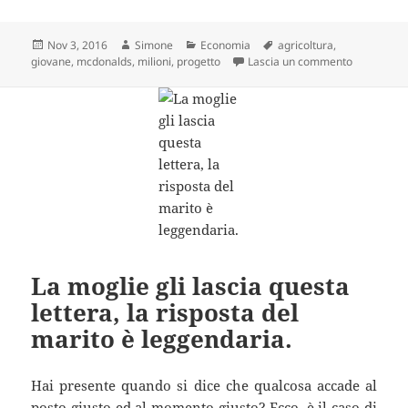
Scritto
Autore
Categorie
Tag
Nov 3, 2016
Simone
Economia
agricoltura
,
il
su Italiana
giovane
,
mcdonalds
,
milioni
,
progetto
Lascia un commento
La moglie gli lascia questa
lettera, la risposta del
marito è leggendaria.
Hai presente quando si dice che qualcosa accade al
posto giusto ed al momento giusto? Ecco, è il caso di