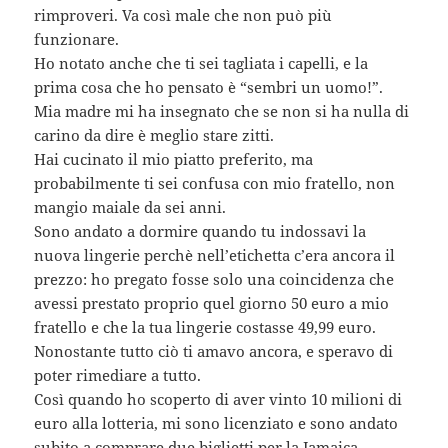
rimproveri. Va così male che non può più
funzionare.
Ho notato anche che ti sei tagliata i capelli, e la
prima cosa che ho pensato è “sembri un uomo!”.
Mia madre mi ha insegnato che se non si ha nulla di
carino da dire è meglio stare zitti.
Hai cucinato il mio piatto preferito, ma
probabilmente ti sei confusa con mio fratello, non
mangio maiale da sei anni.
Sono andato a dormire quando tu indossavi la
nuova lingerie perchè nell’etichetta c’era ancora il
prezzo: ho pregato fosse solo una coincidenza che
avessi prestato proprio quel giorno 50 euro a mio
fratello e che la tua lingerie costasse 49,99 euro.
Nonostante tutto ciò ti amavo ancora, e speravo di
poter rimediare a tutto.
Così quando ho scoperto di aver vinto 10 milioni di
euro alla lotteria, mi sono licenziato e sono andato
subito a comprare due biglietti per la Jamaica.