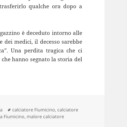
 trasferirlo qualche ora dopo a
ragazzino è deceduto intorno alle
 dei medici, il decesso sarebbe
a”. Una perdita tragica che ci
e che hanno segnato la storia del
rie
Tag
ca
calciatore Fiumicino
,
calciatore
a Fiumicino
,
malore calciatore
e muore dopo un malore sul campo da calcio a Fiumicino