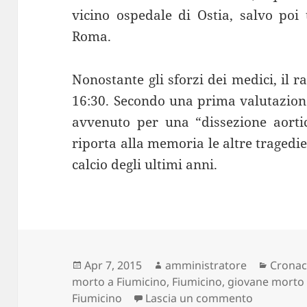
vicino ospedale di Ostia, salvo poi
Roma.
Nonostante gli sforzi dei medici, il 
16:30. Secondo una prima valutazione
avvenuto per una “dissezione aortic
riporta alla memoria le altre tragedi
calcio degli ultimi anni.
Scritto
Autore
Catego
Apr 7, 2015
amministratore
Crona
il
morto a Fiumicino
,
Fiumicino
,
giovane morto 
su Giovan
Fiumicino
Lascia un commento