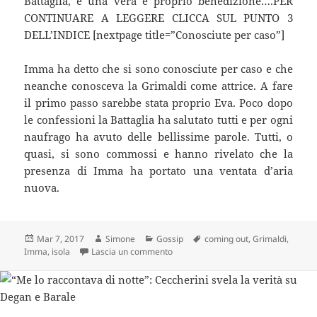
Battaglia, è una vera e proprio benedizione….PER
CONTINUARE A LEGGERE CLICCA SUL PUNTO 3
DELL’INDICE [nextpage title=”Conosciute per caso”]
Imma ha detto che si sono conosciute per caso e che
neanche conosceva la Grimaldi come attrice. A fare
il primo passo sarebbe stata proprio Eva. Poco dopo
le confessioni la Battaglia ha salutato tutti e per ogni
naufrago ha avuto delle bellissime parole. Tutti, o
quasi, si sono commossi e hanno rivelato che la
presenza di Imma ha portato una ventata d’aria
nuova.
Scritto
Autore
Categorie
Tag
Mar 7, 2017
Simone
Gossip
coming out
,
Grimaldi
,
il
su Eva e Imma Battaglia stanno insiem
Imma
,
isola
Lascia un commento