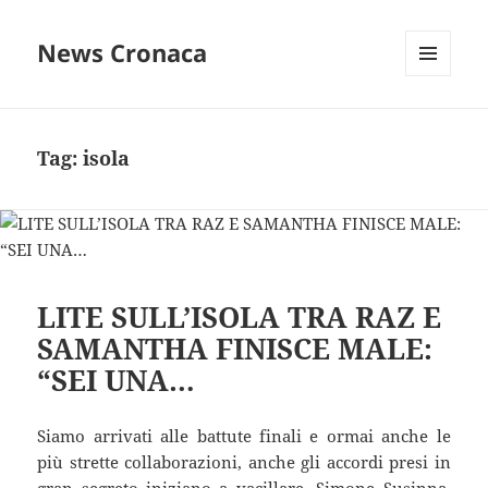
News Cronaca
MENU
E
WIDGET
Tag:
isola
LITE SULL’ISOLA TRA RAZ E
SAMANTHA FINISCE MALE:
“SEI UNA…
Siamo arrivati alle battute finali e ormai anche le
più strette collaborazioni, anche gli accordi presi in
gran segreto iniziano a vacillare. Simone Susinna,