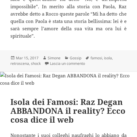
impossibile”. In merito alla storia con Paola, Raz
avrebbe detto a Rocco queste parole “Mi ha detto che
quella con Paola è stata una storia bellissima: lei è e
sarà sempre l’amore della sua vita ma ora lui è
spirituale”.
Scritto
Autore
Categorie
Tag
Mar 15, 2017
Simone
Gossip
famosi
,
isola
,
il
su Isola dei famosi, il retrosc
retroscena
,
shock
Lascia un commento
Isola dei Famosi: Raz Degan
ABBANDONA il reality? Ecco
cosa dice il web
Nonostante i suoi colleghi naufraghi lo abbiano da