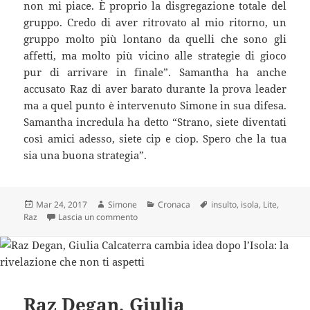
non mi piace. È proprio la disgregazione totale del
gruppo. Credo di aver ritrovato al mio ritorno, un
gruppo molto più lontano da quelli che sono gli
affetti, ma molto più vicino alle strategie di gioco
pur di arrivare in finale”. Samantha ha anche
accusato Raz di aver barato durante la prova leader
ma a quel punto è intervenuto Simone in sua difesa.
Samantha incredula ha detto “Strano, siete diventati
così amici adesso, siete cip e ciop. Spero che la tua
sia una buona strategia”.
Scritto
Autore
Categorie
Tag
Mar 24, 2017
Simone
Cronaca
insulto
,
isola
,
Lite
,
il
su LITE SULL’ISOLA TRA RAZ E SAMANTHA F
Raz
Lascia un commento
Raz Degan, Giulia