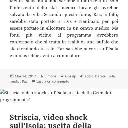
Mentre stava nuotando sarebbe infatti svenuto. Solo
l’intervento dello staff medico locale gli avrebbe
salvato la vita. Secondo questa fonte, Raz, infatti,
sarebbe stato portato a riva e rianimato per poi
essere portato in elicottero in un centro medico. Ma
fonti più vicine al programma avrebbero
confermato che si tratta in realtà di una bufala che
sta circolando in rete. Raz sarebbe ancora sull’Isola
e non avrebbe avuto alcun malore.
Scritto
Autore
Categorie
Tag
Mar 14, 2017
Simone
Gossip
addio
,
Barale
,
isola
,
il
su Isola dei Famosi: Raz Degan ABBAN
medici
,
Raz
Lascia un commento
Striscia, video shock
sull’Isola: uscita della