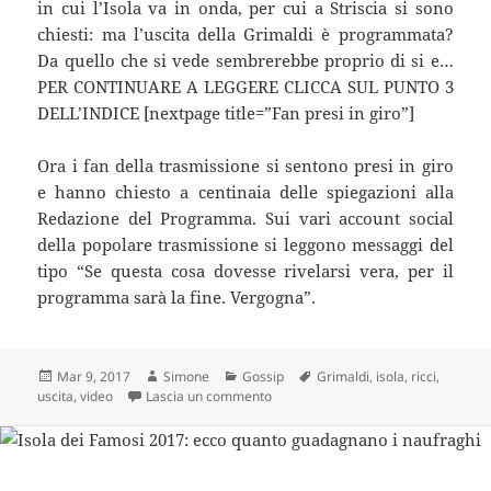
in cui l’Isola va in onda, per cui a Striscia si sono
chiesti: ma l’uscita della Grimaldi è programmata?
Da quello che si vede sembrerebbe proprio di si e…
PER CONTINUARE A LEGGERE CLICCA SUL PUNTO 3
DELL’INDICE [nextpage title=”Fan presi in giro”]
Ora i fan della trasmissione si sentono presi in giro
e hanno chiesto a centinaia delle spiegazioni alla
Redazione del Programma. Sui vari account social
della popolare trasmissione si leggono messaggi del
tipo “Se questa cosa dovesse rivelarsi vera, per il
programma sarà la fine. Vergogna”.
Scritto
Autore
Categorie
Tag
Mar 9, 2017
Simone
Gossip
Grimaldi
,
isola
,
ricci
,
il
su Striscia, video shock sull’Isola:
uscita
,
video
Lascia un commento