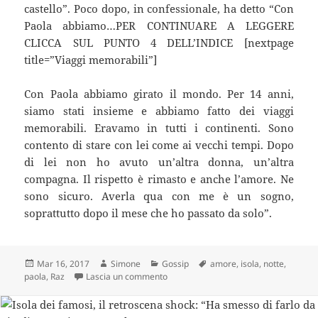
castello”. Poco dopo, in confessionale, ha detto “Con
Paola abbiamo…PER CONTINUARE A LEGGERE
CLICCA SUL PUNTO 4 DELL’INDICE [nextpage
title=”Viaggi memorabili”]
Con Paola abbiamo girato il mondo. Per 14 anni,
siamo stati insieme e abbiamo fatto dei viaggi
memorabili. Eravamo in tutti i continenti. Sono
contento di stare con lei come ai vecchi tempi. Dopo
di lei non ho avuto un’altra donna, un’altra
compagna. Il rispetto è rimasto e anche l’amore. Ne
sono sicuro. Averla qua con me è un sogno,
soprattutto dopo il mese che ho passato da solo”.
Scritto
Autore
Categorie
Tag
Mar 16, 2017
Simone
Gossip
amore
,
isola
,
notte
,
il
su RAZ E PAOLA HANNO PASSATO LA 
paola
,
Raz
Lascia un commento