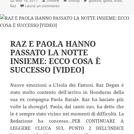
Scritto
Autore
Categorie
Tag
Mar 16, 2017
Simone
Gossip
giudizio
,
giulia
,
isola
,
il
su Raz Degan, Giulia Calcaterra cambia idea do
Raz
Lascia un commento
RAZ E PAOLA HANNO
PASSATO LA NOTTE
INSIEME: ECCO COSA È
SUCCESSO [VIDEO]
Nuove emozioni a L’Isola dei Famosi. Raz Degan è
stato molto contento dell’arrivo in Honduras della
sua ex compagna Paola Barale. Raz ha baciato più
volte la showgirl. Paola, dal canto suo, ha detto che
le è sempre stato vicino nei momenti di difficoltà. La
Redazione ha concesso…PER CONTINUARE A
LEGGERE CLICCA SUL PUNTO 2 DELL’INDICE