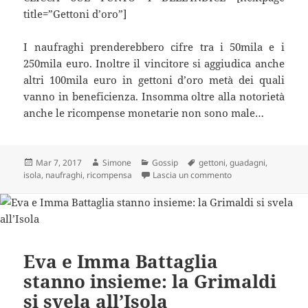
title=”Gettoni d’oro”]
I naufraghi prenderebbero cifre tra i 50mila e i
250mila euro. Inoltre il vincitore si aggiudica anche
altri 100mila euro in gettoni d’oro metà dei quali
vanno in beneficienza. Insomma oltre alla notorietà
anche le ricompense monetarie non sono male…
Scritto
Autore
Categorie
Tag
Mar 7, 2017
Simone
Gossip
gettoni
,
guadagni
,
il
su Isola dei Famosi
isola
,
naufraghi
,
ricompensa
Lascia un commento
Eva e Imma Battaglia
stanno insieme: la Grimaldi
si svela all’Isola