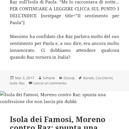
Raz sull’Isola di Paola. “Me lo raccontava di notte…
PER CONTINUARE A LEGGERE CLICCA SUL PUNTO 3
DELL’INDICE [nextpage title=”Il sentimento per
Paola”]
Massimo ha confidato che Raz parlava molto del suo
sentimento per Paola e, a suo dire, era ancora molto
innamorato. Ci dobbiamo attendere qualcosa
quando Raz tornerà in Italia?
Scritto
Autore
Categorie
Tag
Mar 3, 2017
Simone
Gossip
Barale
,
Ceccherini
,
il
su “Me lo raccontava di notte”: Ceccher
isola
,
Raz
Lascia un commento
Isola dei Famosi, Moreno
contro Raz: spunta una