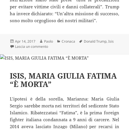
per evitare vittime civili e danni collaterali”. Trump
ha invece dichiarato: “Un’altra missione di successo,
sono molto orgoglioso dei nostri militari”.
Scritto
Autore
Categorie
Tag
Apr 14, 2017
Paolo
Cronaca
Donald Trump
,
Isis
il
su Trump bombarda l’Isis: “Mai usata prima un’arm
Lascia un commento
ISIS, MARIA GIULIA FATIMA
“È MORTA”
L’ipotesi è della sorella, Marianna: Maria Giulia
Sergio sarebbe morta nei territori del sedicente Stato
Islamico. Ribatezzatasi “Fatima”, è la prima foreign
fighter italiana condannata a 9 anni di carcere. Nel
2014 aveva lasciato Inzago (Milano) per recarsi in