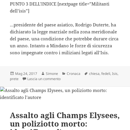
PUNTO 3 DELL’INDICE [nextpage title=”Militanti
dell’isis”]
…presidente del paese asiatico, Rodrigo Duterte, ha
dichiarato la legge marziale nella zona meridionale
del paese, una condizione che potrebbe durare circa
un anno. Intanto a Mindano le forze di sicurezza
sono impegnate contro i miliziani legati all’Isis.
Scritto
Autore
Categorie
Tag
Mag 24, 2017
Simone
Cronaca
chiesa
,
fedeli
,
Isis
,
il
su +++ Gruppo armato irrompe in chiesa e p
prete
Lascia un commento
Assalto agli Champs Elysees,
un poliziotto morto: