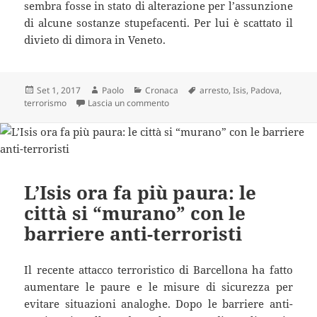
sembra fosse in stato di alterazione per l’assunzione
di alcune sostanze stupefacenti. Per lui è scattato il
divieto di dimora in Veneto.
Scritto
Autore
Categorie
Tag
Set 1, 2017
Paolo
Cronaca
arresto
,
Isis
,
Padova
,
il
su Aggredisce i poliziotti inneggiando
terrorismo
Lascia un commento
L’Isis ora fa più paura: le
città si “murano” con le
barriere anti-terroristi
Il recente attacco terroristico di Barcellona ha fatto
aumentare le paure e le misure di sicurezza per
evitare situazioni analoghe. Dopo le barriere anti-