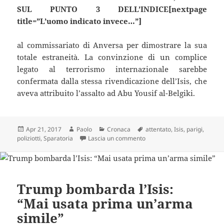
SUL PUNTO 3 DELL’INDICE[nextpage
title=”L’uomo indicato invece…”]
al commissariato di Anversa per dimostrare la sua
totale estraneità. La convinzione di un complice
legato al terrorismo internazionale sarebbe
confermata dalla stessa rivendicazione dell’Isis, che
aveva attribuito l’assalto ad Abu Yousif al-Belgiki.
Scritto
Autore
Categorie
Tag
Apr 21, 2017
Paolo
Cronaca
attentato
,
Isis
,
parigi
,
il
su Assalto agli Champs Elysee
poliziotti
,
Sparatoria
Lascia un commento
Trump bombarda l’Isis:
“Mai usata prima un’arma
simile”