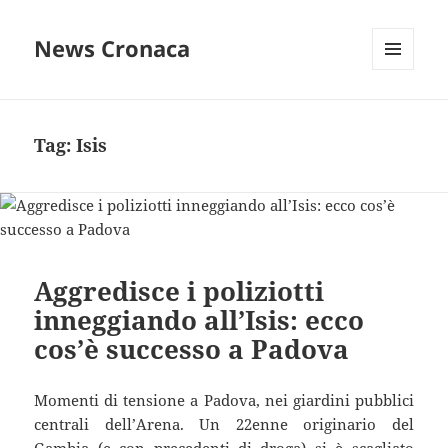
News Cronaca
MENU
E
WIDGET
Tag:
Isis
Aggredisce i poliziotti
inneggiando all’Isis: ecco
cos’è successo a Padova
Momenti di tensione a Padova, nei giardini pubblici
centrali dell’Arena. Un 22enne originario del
Gambia (e con precedenti di droga) si è scagliato