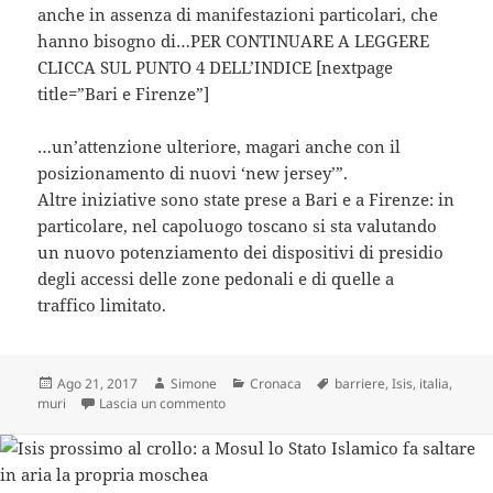
anche in assenza di manifestazioni particolari, che
hanno bisogno di…PER CONTINUARE A LEGGERE
CLICCA SUL PUNTO 4 DELL’INDICE [nextpage
title=”Bari e Firenze”]
…un’attenzione ulteriore, magari anche con il
posizionamento di nuovi ‘new jersey’”.
Altre iniziative sono state prese a Bari e a Firenze: in
particolare, nel capoluogo toscano si sta valutando
un nuovo potenziamento dei dispositivi di presidio
degli accessi delle zone pedonali e di quelle a
traffico limitato.
Scritto
Autore
Categorie
Tag
Ago 21, 2017
Simone
Cronaca
barriere
,
Isis
,
italia
,
il
su L’Isis ora fa più paura: le città si “murano
muri
Lascia un commento