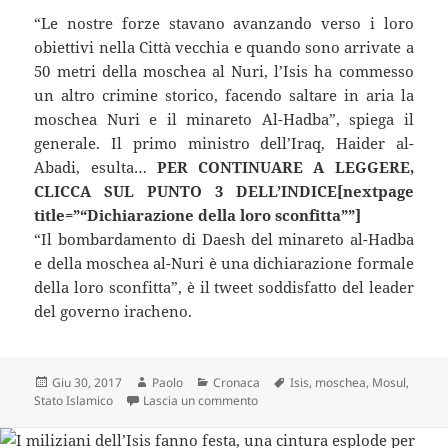
“Le nostre forze stavano avanzando verso i loro
obiettivi nella Città vecchia e quando sono arrivate a
50 metri della moschea al Nuri, l’Isis ha commesso
un altro crimine storico, facendo saltare in aria la
moschea Nuri e il minareto Al-Hadba”, spiega il
generale. Il primo ministro dell’Iraq, Haider al-
Abadi, esulta…
PER CONTINUARE A LEGGERE,
CLICCA SUL PUNTO 3 DELL’INDICE[nextpage
title=”“Dichiarazione della loro sconfitta””]
“Il bombardamento di Daesh del minareto al-Hadba
e della moschea al-Nuri è una dichiarazione formale
della loro sconfitta”, è il tweet soddisfatto del leader
del governo iracheno.
Scritto
Autore
Categorie
Tag
Giu 30, 2017
Paolo
Cronaca
Isis
,
moschea
,
Mosul
,
il
su Isis prossimo al crollo: a Mosul
Stato Islamico
Lascia un commento