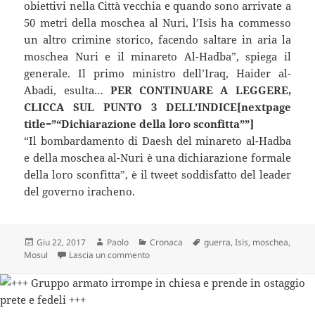
obiettivi nella Città vecchia e quando sono arrivate a
50 metri della moschea al Nuri, l’Isis ha commesso
un altro crimine storico, facendo saltare in aria la
moschea Nuri e il minareto Al-Hadba”, spiega il
generale. Il primo ministro dell’Iraq, Haider al-
Abadi, esulta…
PER CONTINUARE A LEGGERE,
CLICCA SUL PUNTO 3 DELL’INDICE[nextpage
title=”“Dichiarazione della loro sconfitta””]
“Il bombardamento di Daesh del minareto al-Hadba
e della moschea al-Nuri è una dichiarazione formale
della loro sconfitta”, è il tweet soddisfatto del leader
del governo iracheno.
Scritto
Autore
Categorie
Tag
Giu 22, 2017
Paolo
Cronaca
guerra
,
Isis
,
moschea
,
il
su “È saltata in aria”: la notizia sta facend
Mosul
Lascia un commento