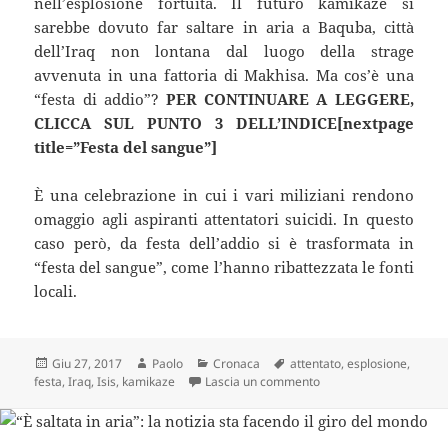
nell’esplosione fortuita. Il futuro kamikaze si
sarebbe dovuto far saltare in aria a Baquba, città
dell’Iraq non lontana dal luogo della strage
avvenuta in una fattoria di Makhisa. Ma cos’è una
“festa di addio”?
PER CONTINUARE A LEGGERE,
CLICCA SUL PUNTO 3 DELL’INDICE[nextpage
title=”Festa del sangue”]
È una celebrazione in cui i vari miliziani rendono
omaggio agli aspiranti attentatori suicidi. In questo
caso però, da festa dell’addio si è trasformata in
“festa del sangue”, come l’hanno ribattezzata le fonti
locali.
Scritto
Autore
Categorie
Tag
Giu 27, 2017
Paolo
Cronaca
attentato
,
esplosione
,
il
su I miliziani dell’Isis
festa
,
Iraq
,
Isis
,
kamikaze
Lascia un commento