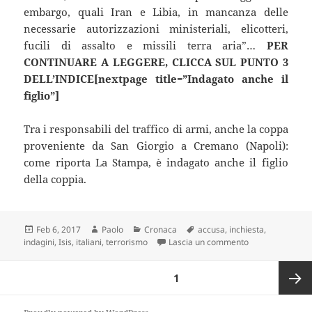
embargo, quali Iran e Libia, in mancanza delle
necessarie autorizzazioni ministeriali, elicotteri,
fucili di assalto e missili terra aria”…
PER
CONTINUARE A LEGGERE, CLICCA SUL PUNTO 3
DELL’INDICE[nextpage title=”Indagato anche il
figlio”]
Tra i responsabili del traffico di armi, anche la coppa
proveniente da San Giorgio a Cremano (Napoli):
come riporta La Stampa, è indagato anche il figlio
della coppia.
Scritto
Autore
Categorie
Tag
Feb 6, 2017
Paolo
Cronaca
accusa
,
inchiesta
,
il
su L’ISIS E L’I
indagini
,
Isis
,
italiani
,
terrorismo
Lascia un commento
Paginazione
PAGINA
1
degli
articoli
Pagina