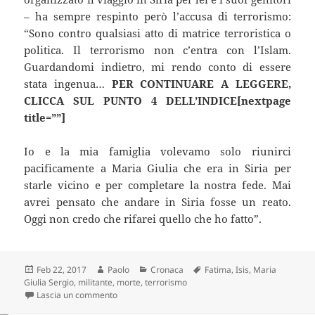
– ha sempre respinto però l’accusa di terrorismo:
“Sono contro qualsiasi atto di matrice terroristica o
politica. Il terrorismo non c’entra con l’Islam.
Guardandomi indietro, mi rendo conto di essere
stata ingenua…
PER CONTINUARE A LEGGERE,
CLICCA SUL PUNTO 4 DELL’INDICE[nextpage
title=””]
Io e la mia famiglia volevamo solo riunirci
pacificamente a Maria Giulia che era in Siria per
starle vicino e per completare la nostra fede. Mai
avrei pensato che andare in Siria fosse un reato.
Oggi non credo che rifarei quello che ho fatto”.
Scritto
Autore
Categorie
Tag
Feb 22, 2017
Paolo
Cronaca
Fatima
,
Isis
,
Maria
il
Giulia Sergio
,
militante
,
morte
,
terrorismo
su ISIS, MARIA GIULIA FATIMA “È MORTA”
Lascia un commento