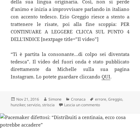
della sua lingua originaria. Così, non si perde
d’animo e inizia a improvvisare parlando in italiano
con accento tedesco. Ezio Greggio riesce a stento a
trattenere le risate, poi alla fine scoppia: PER
CONTINUARE A LEGGERE CLICCA SUL PUNTO 4
DELL’INDICE [nextpage title=”Il video”]
“Ti è partita la consonante…di colpo sei diventata
tedesca”. Il video del fuori onda è stato pubblicato
direttamente da Michelle sulla sua pagina
Instagram. Lo potete guardare cliccando
QUI
.
Scritto
Autore
Categorie
Tag
Nov 21, 2016
Simone
Cronaca
errore
,
Greggio
,
il
su Clamoroso fuorionda 
hunziker
,
servizio
,
striscia
Lascia un commento