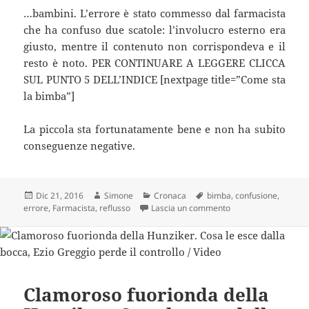
…bambini. L’errore è stato commesso dal farmacista
che ha confuso due scatole: l’involucro esterno era
giusto, mentre il contenuto non corrispondeva e il
resto è noto. PER CONTINUARE A LEGGERE CLICCA
SUL PUNTO 5 DELL’INDICE [nextpage title=”Come sta
la bimba”]
La piccola sta fortunatamente bene e non ha subito
conseguenze negative.
Scritto
Autore
Categorie
Tag
Dic 21, 2016
Simone
Cronaca
bimba
,
confusione
,
il
su Farmacista confon
errore
,
Farmacista
,
reflusso
Lascia un commento
Clamoroso fuorionda della