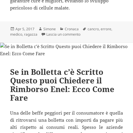
garantire cure e migliori, evitando lo sviluppo
pericoloso di cellule malate.
Scritto
Autore
Categorie
Tag
Apr 5, 2017
Simone
Cronaca
cancro
,
errore
,
il
su “Ho un ciclo abbondante e dolo
medico
,
ragazza
Lascia un commento
Se in Bolletta c’è Scritto
Questo puoi Chiedere il
Rimborso Enel: Ecco Come
Fare
Una delle beffe peggiori per il consumatore è quella
di ritrovarsi una bolletta con importi da pagare più
alti rispetto ai consumi reali. Spesso le aziende