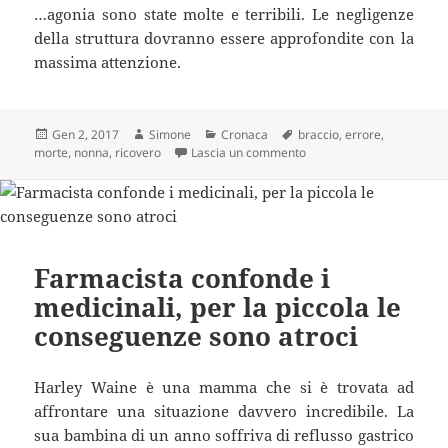
…agonia sono state molte e terribili. Le negligenze
della struttura dovranno essere approfondite con la
massima attenzione.
Scritto
Autore
Categorie
Tag
Gen 2, 2017
Simone
Cronaca
braccio
,
errore
,
il
su Portano la nonna in os
morte
,
nonna
,
ricovero
Lascia un commento
Farmacista confonde i
medicinali, per la piccola le
conseguenze sono atroci
Harley Waine è una mamma che si è trovata ad
affrontare una situazione davvero incredibile. La
sua bambina di un anno soffriva di reflusso gastrico