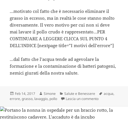
…motivato col fatto che è necessario eliminare il
grasso in eccesso, ma in realtà le cose stanno molto
diversamente. Il vero motivo per cui non si deve
mai lavare il pollo crudo è rappresentato…PER
CONTINUARE A LEGGERE CLICCA SUL PUNTO 4
DELL’INDICE [nextpage title=”I motivi dell’errore”]
…dal fatto che l’acqua tende ad agevolare la
formazione e la contaminazione di batteri patogeni,
nemici giurati della nostra salute.
Scritto
Autore
Categorie
Tag
Feb 14, 2017
Simone
Salute e Benessere
acqua
,
il
su Non Lavate Mai 
errore
,
grasso
,
lavaggio
,
pollo
Lascia un commento