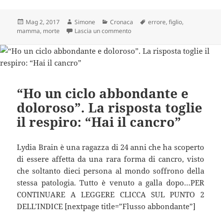
Scritto
Autore
Categorie
Tag
Mag 2, 2017
Simone
Cronaca
errore
,
figlio
,
il
su Disperata, abbraccia il figlio
mamma
,
morte
Lascia un commento
“Ho un ciclo abbondante e
doloroso”. La risposta toglie
il respiro: “Hai il cancro”
Lydia Brain è una ragazza di 24 anni che ha scoperto
di essere affetta da una rara forma di cancro, visto
che soltanto dieci persona al mondo soffrono della
stessa patologia. Tutto è venuto a galla dopo…PER
CONTINUARE A LEGGERE CLICCA SUL PUNTO 2
DELL’INDICE [nextpage title=”Flusso abbondante”]