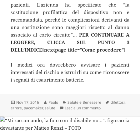
pazienti. L’azienda ha specificato che “la
sostituzione profilattica del dispositivo non è
raccomandata, perché le complicazioni derivanti da
una sostituzione sono maggiori rispetto al danno
associato al corto circuito”…
PER CONTINUARE A
LEGGERE, CLICCA SUL PUNTO 3
DELL’INDICE[nextpage title=”Come procedere”]
I medici ora dovrebbero avvisare i pazienti
interessati del rischio e istruirli su come riconoscere
i segnali di esaurimento batterie.
Scritto
Autore
Categorie
Tag
Nov 17, 2016
Paolo
Salute e Benessere
difettosi
,
il
su Pacemaker difettosi:
errore
,
pacemaker
,
salute
Lascia un commento