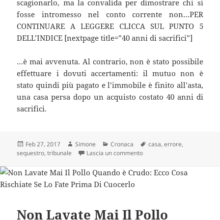
scagionarlo, ma la convalida per dimostrare chi si
fosse intromesso nel conto corrente non…PER
CONTINUARE A LEGGERE CLICCA SUL PUNTO 5
DELL’INDICE [nextpage title=”40 anni di sacrifici”]
…è mai avvenuta. Al contrario, non è stato possibile
effettuare i dovuti accertamenti: il mutuo non è
stato quindi più pagato e l’immobile è finito all’asta,
una casa persa dopo un acquisto costato 40 anni di
sacrifici.
Scritto
Autore
Categorie
Tag
Feb 27, 2017
Simone
Cronaca
casa
,
errore
,
il
su “Oggi perderò la mia casa,
sequestro
,
tribunale
Lascia un commento
Non Lavate Mai Il Pollo