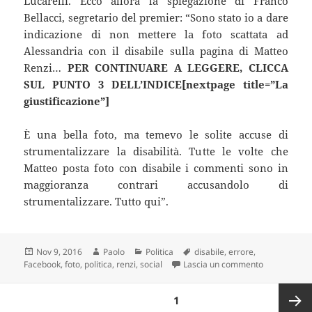
Lucarelli. Ecco allora la spiegazione di Franco
Bellacci, segretario del premier: “Sono stato io a dare
indicazione di non mettere la foto scattata ad
Alessandria con il disabile sulla pagina di Matteo
Renzi…
PER CONTINUARE A LEGGERE, CLICCA
SUL PUNTO 3 DELL’INDICE[nextpage title=”La
giustificazione”]
È una bella foto, ma temevo le solite accuse di
strumentalizzare la disabilità. Tutte le volte che
Matteo posta foto con disabile i commenti sono in
maggioranza contrari accusandolo di
strumentalizzare. Tutto qui”.
Scritto
Autore
Categorie
Tag
Nov 9, 2016
Paolo
Politica
disabile
,
errore
,
il
su “Mi racco
Facebook
,
foto
,
politica
,
renzi
,
social
Lascia un commento
Paginazione
PAGINA
1
degli