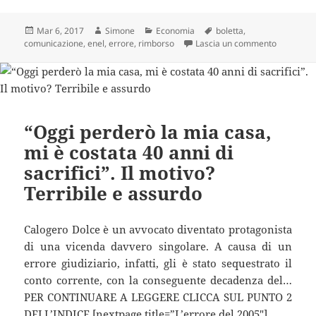
Scritto
Autore
Categorie
Tag
Mar 6, 2017
Simone
Economia
boletta
,
il
su Se in B
comunicazione
,
enel
,
errore
,
rimborso
Lascia un commento
“Oggi perderò la mia casa,
mi è costata 40 anni di
sacrifici”. Il motivo?
Terribile e assurdo
Calogero Dolce è un avvocato diventato protagonista
di una vicenda davvero singolare. A causa di un
errore giudiziario, infatti, gli è stato sequestrato il
conto corrente, con la conseguente decadenza del…
PER CONTINUARE A LEGGERE CLICCA SUL PUNTO 2
DELL’INDICE [nextpage title=”L’errore del 2005″]