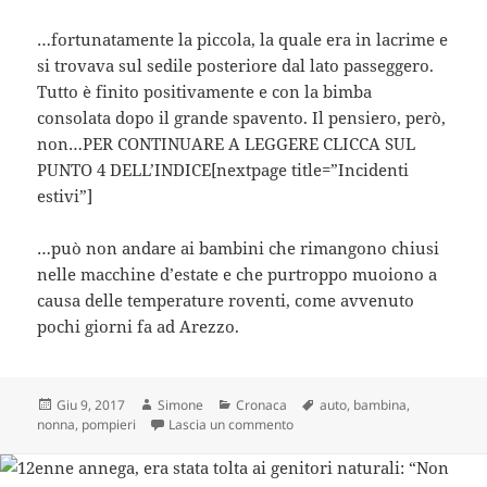
…fortunatamente la piccola, la quale era in lacrime e
si trovava sul sedile posteriore dal lato passeggero.
Tutto è finito positivamente e con la bimba
consolata dopo il grande spavento. Il pensiero, però,
non…PER CONTINUARE A LEGGERE CLICCA SUL
PUNTO 4 DELL’INDICE[nextpage title=”Incidenti
estivi”]
…può non andare ai bambini che rimangono chiusi
nelle macchine d’estate e che purtroppo muoiono a
causa delle temperature roventi, come avvenuto
pochi giorni fa ad Arezzo.
Scritto
Autore
Categorie
Tag
Giu 9, 2017
Simone
Cronaca
auto
,
bambina
,
il
su Panico in centro città, arrivan
nonna
,
pompieri
Lascia un commento