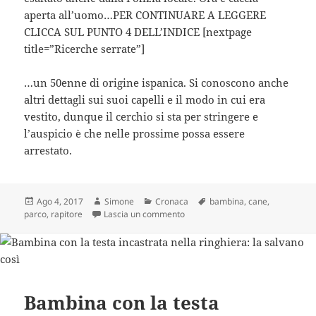
aperta all’uomo…PER CONTINUARE A LEGGERE
CLICCA SUL PUNTO 4 DELL’INDICE [nextpage
title=”Ricerche serrate”]
…un 50enne di origine ispanica. Si conoscono anche
altri dettagli sui suoi capelli e il modo in cui era
vestito, dunque il cerchio si sta per stringere e
l’auspicio è che nelle prossime possa essere
arrestato.
Scritto
Autore
Categorie
Tag
Ago 4, 2017
Simone
Cronaca
bambina
,
cane
,
il
su Uomo cerca di rapire bambina di
parco
,
rapitore
Lascia un commento
Bambina con la testa