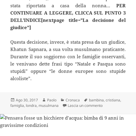
stata riportata a casa della nonna…
PER
CONTINUARE A LEGGERE, CLICCA SUL PUNTO 3
DELL’INDICE[nextpage title=”La decisione del
giudice”]
Questa decisione, invece, è stata presa da un giudice,
Khatun Sapnara, a sua volta musulmano praticante.
Durante il suo soggiorno con le famiglie osservanti,
le venivano dette frasi tipo “Natale e Pasqua sono
stupidi” oppure “le donne europee sono stupide
alcoliste”.
Scritto
Autore
Categorie
Tag
Ago 30, 2017
Paolo
Cronaca
bambina
,
cristiana
,
il
su NEWS IMPORTANTE
famiglia
,
londra
,
musulmana
Lascia un commento