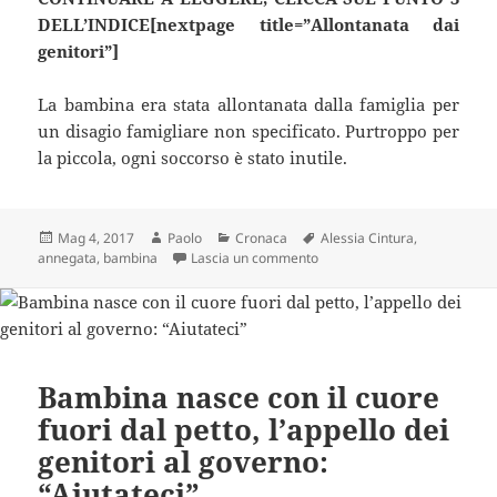
DELL’INDICE[nextpage title=”Allontanata dai
genitori”]
La bambina era stata allontanata dalla famiglia per
un disagio famigliare non specificato. Purtroppo per
la piccola, ogni soccorso è stato inutile.
Scritto
Autore
Categorie
Tag
Mag 4, 2017
Paolo
Cronaca
Alessia Cintura
,
il
su 12enne annega, era stata t
annegata
,
bambina
Lascia un commento
Bambina nasce con il cuore
fuori dal petto, l’appello dei
genitori al governo:
“Aiutateci”