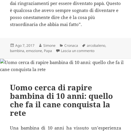
dai ringraziamenti per essere diventato papà. Questo
è qualcosa che avevo sempre sognato di diventare e
posso onestamente dire che è la cosa più
straordinaria che abbia mai fatto”.
Scritto
Autore
Categorie
Tag
Ago 7, 2017
Simone
Cronaca
arcobaleno
,
il
su La commozione e il 
bambina
,
emozione
,
Papa
Lascia un commento
Uomo cerca di rapire
bambina di 10 anni: quello
che fa il cane conquista la
rete
Una bambina di 10 anni ha vissuto un’esperienza