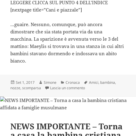
LEGGERE CLICCA SUL PUNTO 4 DELL’INDICE
[nextpage title=”Cani e piazzale”]
…guaire. Nessuno, comunque, può ancora
dimostrare che sia stata portata via da una
macchina. La sparizione è avvenuta verso le 3 del
mattino: Maeylis si trovava in una stanza in cui altri
bambini stavano dormendo e indossava un abito
bianco.
Scritto
Autore
Categorie
Tag
Set 1, 2017
Simone
Cronaca
Amici
,
bambina
,
il
su Bambina scomparsa alla fes
nozze
,
scomparsa
Lascia un commento
NEWS IMPORTANTE – Torna
a casa la bambina cristiana