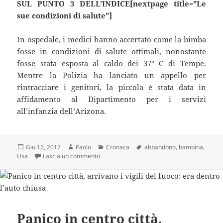
SUL PUNTO 3 DELL’INDICE[nextpage title=”Le
sue condizioni di salute”]
In ospedale, i medici hanno accertato come la bimba
fosse in condizioni di salute ottimali, nonostante
fosse stata esposta al caldo dei 37° C di Tempe.
Mentre la Polizia ha lanciato un appello per
rintracciare i genitori, la piccola è stata data in
affidamento al Dipartimento per i servizi
all’infanzia dell’Arizona.
Scritto
Autore
Categorie
Tag
Giu 12, 2017
Paolo
Cronaca
abbandono
,
bambina
,
il
su Abbandonata in un parcheggio col cordon
Usa
Lascia un commento
Panico in centro città,