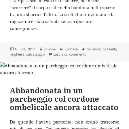
…far passare la testa tra le sbarre, ma di far
“scorrere” il corpo esile della bambina nello spazio
tra una sbarra e l’altra. La scelta ha funzionato e la
ragazzina è stata salvata senza riportare
conseguenze.
Scritto
Autore
Categorie
Tag
Giu 21, 2017
Simone
Cronaca
bambina
,
passanti
,
il
su Bambina con la testa inc
ringhiera
,
salvataggio
Lascia un commento
Abbandonata in un
parcheggio col cordone
ombelicale ancora attaccato
Da quando l’aveva partorita, non erano trascorse
più di tre ore. Poi questa mamma ha deciso di