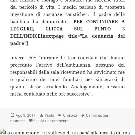
dal pericolo di vita. I medici parlano di “sospetta
ingestione di sostanze caustiche”. Il padre della
bambina ha denunciato…
PER CONTINUARE A
LEGGERE, CLICCA SUL PUNTO 3
DELL’INDICE[nextpage title=”La denuncia del
padre”]
invece che: “durante le fasi concitate che hanno
preceduto l’arrivo dell’ambulanza, nessuno dei
responsabili della sala ricevimenti ha avvicinato me
o qualcuno dei miei familiari per sincerarsi di
quanto stesse accadendo. Analogamente, nessuno
mi ha contattato nelle ore successive”.
Scritto
Autore
Categorie
Tag
Ago 9, 2017
Paolo
Cronaca
bambina
,
bari
,
il
su Pensava fosse un bicchiere d’acqua: 
dramma
Lascia un commento