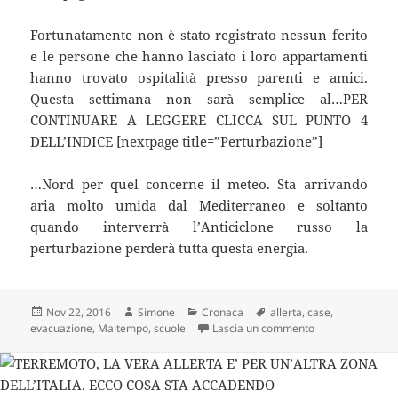
Fortunatamente non è stato registrato nessun ferito
e le persone che hanno lasciato i loro appartamenti
hanno trovato ospitalità presso parenti e amici.
Questa settimana non sarà semplice al…PER
CONTINUARE A LEGGERE CLICCA SUL PUNTO 4
DELL’INDICE [nextpage title=”Perturbazione”]
…Nord per quel concerne il meteo. Sta arrivando
aria molto umida dal Mediterraneo e soltanto
quando interverrà l’Anticiclone russo la
perturbazione perderà tutta questa energia.
Scritto
Autore
Categorie
Tag
Nov 22, 2016
Simone
Cronaca
allerta
,
case
,
il
su +++ULTIM’OR
evacuazione
,
Maltempo
,
scuole
Lascia un commento