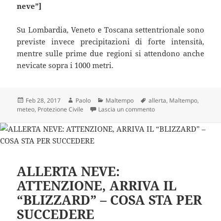
neve”]
Su Lombardia, Veneto e Toscana settentrionale sono
previste invece precipitazioni di forte intensità,
mentre sulle prime due regioni si attendono anche
nevicate sopra i 1000 metri.
Scritto
Autore
Categorie
Tag
Feb 28, 2017
Paolo
Maltempo
allerta
,
Maltempo
,
il
su DIRAMATA L’ALLER
meteo
,
Protezione Civile
Lascia un commento
ALLERTA NEVE:
ATTENZIONE, ARRIVA IL
“BLIZZARD” – COSA STA PER
SUCCEDERE