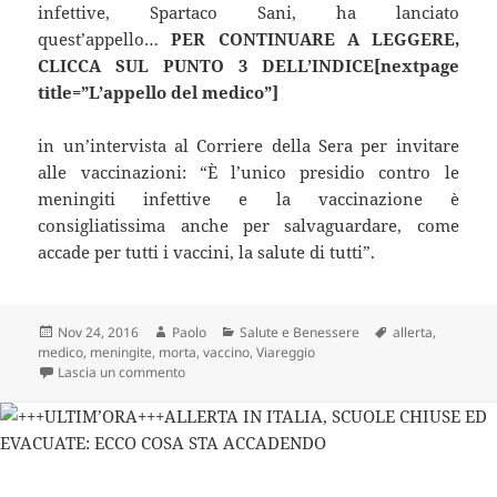
infettive, Spartaco Sani, ha lanciato
quest’appello…
PER CONTINUARE A LEGGERE,
CLICCA SUL PUNTO 3 DELL’INDICE[nextpage
title=”L’appello del medico”]
in un’intervista al Corriere della Sera per invitare
alle vaccinazioni: “È l’unico presidio contro le
meningiti infettive e la vaccinazione è
consigliatissima anche per salvaguardare, come
accade per tutti i vaccini, la salute di tutti”.
Scritto
Autore
Categorie
Tag
Nov 24, 2016
Paolo
Salute e Benessere
allerta
,
il
medico
,
meningite
,
morta
,
vaccino
,
Viareggio
su Salute, un’altra vittima in Italia e il virus ora fa 
Lascia un commento