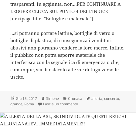
trasparenti. In aggiunta, non…PER CONTINUARE A
LEGGERE CLICCA SUL PUNTO 4 DELL’INDICE
[nextpage title=”Bottiglie e materiale”]
…si potranno portare lattine, bottiglie di vetro o
bottiglie di plastica, di conseguenza i venditori
abusivi non potranno vendere la loro merce. Infine,
il pubblico non potrà esporre materiale che
interferisca con la segnaletica di emergenza o che,
comunque, sia di ostacolo alle vie di fuga verso le
uscite.
Scritto
Autore
Categorie
Tag
Giu 15, 2017
Simone
Cronaca
allerta
,
concerto
,
il
su Ariana Grande in concerto a Ro
grande
,
Roma
Lascia un commento