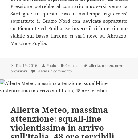
Pressione potrebbe al contrario muoversi verso la
Sardegna: in questo caso il maltempo riguarderà
soprattutto il Centro Nord con nevicate soprattutto
su Piemonte ed Emilia. Se invece il ciclone rimane
stabile sul basso Tirreno ci sarà neve su Abruzzo,
Marche e Puglia.
Scritto
Autore
Categorie
Tag
Dic 19, 2016
Paolo
Cronaca
allerta
,
meteo
,
neve
,
il
su Allerta meteo: Natale minacciato d
previsioni
Lascia un commento
Allerta Meteo, massima
attenzione: squall-line
violentissima in arrivo
sull’Italia, 48 ore terribili