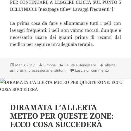
PER CONTINUARE A LEGGERE CLICCA SUL PUNTO 5
DELL’INDICE [nextpage title=”Lavaggi frequenti”]
La prima cosa da fare è allontanare tutti i peli con
lavaggi frequenti: i peli non vanno toccati, dunque è
necessario usare dei guanti prima di recarsi dal
medico per seguire un’adeguata terapia.
Scritto
Autore
Categorie
Tag
Mar 3, 2017
Simone
Salute e Benessere
allerta
,
il
su ALLERTA 
asl
,
bruchi
,
processionarie
,
sintomi
Lascia un commento
DIRAMATA L’ALLERTA
METEO PER QUESTE ZONE:
ECCO COSA SUCCEDERÀ