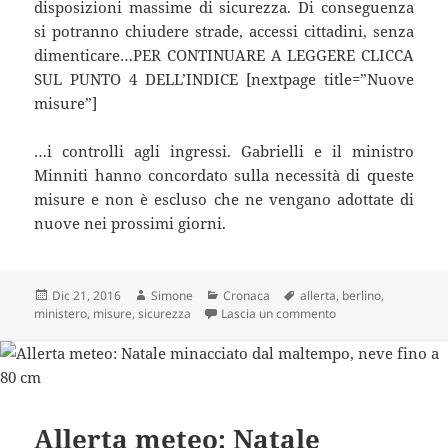
disposizioni massime di sicurezza. Di conseguenza
si potranno chiudere strade, accessi cittadini, senza
dimenticare…PER CONTINUARE A LEGGERE CLICCA
SUL PUNTO 4 DELL’INDICE [nextpage title=”Nuove
misure”]
…i controlli agli ingressi. Gabrielli e il ministro
Minniti hanno concordato sulla necessità di queste
misure e non è escluso che ne vengano adottate di
nuove nei prossimi giorni.
Scritto
Autore
Categorie
Tag
Dic 21, 2016
Simone
Cronaca
allerta
,
berlino
,
il
su ATTACCO A BERLI
ministero
,
misure
,
sicurezza
Lascia un commento
Allerta meteo: Natale