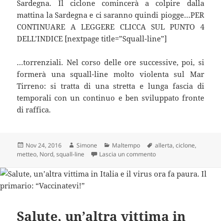
Sardegna. Il ciclone comincerà a colpire dalla
mattina la Sardegna e ci saranno quindi piogge…PER
CONTINUARE A LEGGERE CLICCA SUL PUNTO 4
DELL’INDICE [nextpage title=”Squall-line”]
…torrenziali. Nel corso delle ore successive, poi, si
formerà una squall-line molto violenta sul Mar
Tirreno: si tratta di una stretta e lunga fascia di
temporali con un continuo e ben sviluppato fronte
di raffica.
Scritto
Autore
Categorie
Tag
Nov 24, 2016
Simone
Maltempo
allerta
,
ciclone
,
il
su Allerta Meteo, massima
metteo
,
Nord
,
squall-line
Lascia un commento
Salute, un’altra vittima in