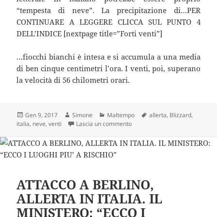
“tempesta di neve”. La precipitazione di…PER
CONTINUARE A LEGGERE CLICCA SUL PUNTO 4
DELL’INDICE [nextpage title=”Forti venti”]
…fiocchi bianchi è intesa e si accumula a una media
di ben cinque centimetri l’ora. I venti, poi, superano
la velocità di 56 chilometri orari.
Scritto
Autore
Categorie
Tag
Gen 9, 2017
Simone
Maltempo
allerta
,
Blizzard
,
il
su ALLERTA NEVE: ATTENZIONE
italia
,
neve
,
venti
Lascia un commento
ATTACCO A BERLINO,
ALLERTA IN ITALIA. IL
MINISTERO: “ECCO I