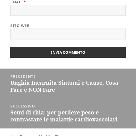
EMAIL
*
SITO WEB
Navigazione
PRECEDENTE
articoli
Unghia Incarnita Sintomi e Cause, Cosa
Articolo
Fare e NON Fare
precedente:
SUCCESSIVO
Semi di chia: per perdere peso e
Articolo
contrastare le malattie cardiovascolari
successivo: