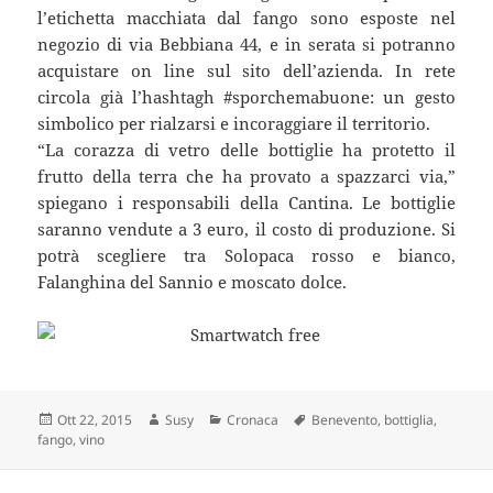
l’etichetta macchiata dal fango sono esposte nel
negozio di via Bebbiana 44, e in serata si potranno
acquistare on line sul sito dell’azienda. In rete
circola già l’hashtagh #sporchemabuone: un gesto
simbolico per rialzarsi e incoraggiare il territorio.
“La corazza di vetro delle bottiglie ha protetto il
frutto della terra che ha provato a spazzarci via,”
spiegano i responsabili della Cantina. Le bottiglie
saranno vendute a 3 euro, il costo di produzione. Si
potrà scegliere tra Solopaca rosso e bianco,
Falanghina del Sannio e moscato dolce.
Scritto
Autore
Categorie
Tag
Ott 22, 2015
Susy
Cronaca
Benevento
,
bottiglia
,
il
fango
,
vino