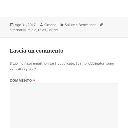
Scritto
Autore
Categorie
Tag
Ago 31, 2017
Simone
Salute e Benessere
il
alternativi
,
miele
,
relax
,
utilizzi
Lascia un commento
Il tuo indirizzo email non sarà pubblicato.
I campi obbligatori sono
contrassegnati
*
COMMENTO
*