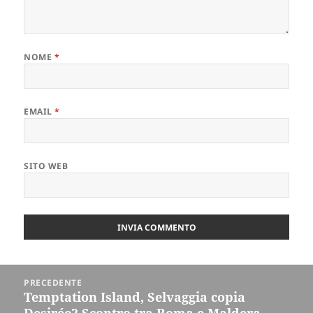
NOME
*
EMAIL
*
SITO WEB
Navigazione
PRECEDENTE
articoli
Temptation Island, Selvaggia copia
Articolo
Desirée? Scontro tra Roma e Maldera