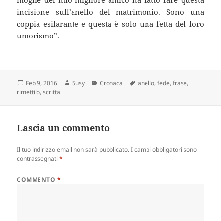
incisione sull’anello del matrimonio. Sono una
coppia esilarante e questa è solo una fetta del loro
umorismo”.
Scritto
Autore
Categorie
Tag
Feb 9, 2016
Susy
Cronaca
anello
,
fede
,
frase
,
il
rimettilo
,
scritta
Lascia un commento
Il tuo indirizzo email non sarà pubblicato.
I campi obbligatori sono
contrassegnati
*
COMMENTO
*