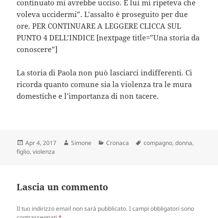
continuato mi avrebbe ucciso. E lui mi ripeteva che
voleva uccidermi”. L’assalto è proseguito per due
ore. PER CONTINUARE A LEGGERE CLICCA SUL
PUNTO 4 DELL’INDICE [nextpage title=”Una storia da
conoscere”]
La storia di Paola non può lasciarci indifferenti. Ci
ricorda quanto comune sia la violenza tra le mura
domestiche e l’importanza di non tacere.
Scritto
Autore
Categorie
Tag
Apr 4, 2017
Simone
Cronaca
compagno
,
donna
,
il
figlio
,
violenza
Lascia un commento
Il tuo indirizzo email non sarà pubblicato.
I campi obbligatori sono
contrassegnati
*