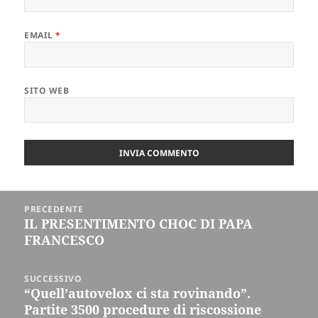
EMAIL
*
SITO WEB
Navigazione
PRECEDENTE
articoli
IL PRESENTIMENTO CHOC DI PAPA
Articolo
FRANCESCO
precedente:
SUCCESSIVO
“Quell’autovelox ci sta rovinando”.
Articolo
Partite 3500 procedure di riscossione
successivo: