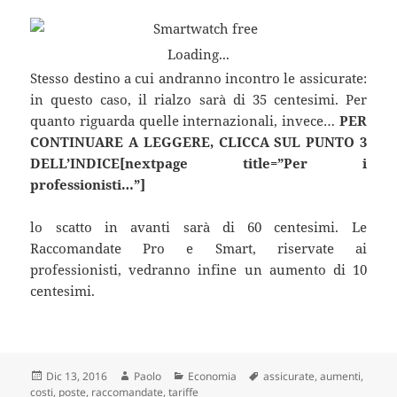
Loading...
Stesso destino a cui andranno incontro le assicurate:
in questo caso, il rialzo sarà di 35 centesimi. Per
quanto riguarda quelle internazionali, invece…
PER
CONTINUARE A LEGGERE, CLICCA SUL PUNTO 3
DELL’INDICE[nextpage title=”Per i
professionisti…”]
lo scatto in avanti sarà di 60 centesimi. Le
Raccomandate Pro e Smart, riservate ai
professionisti, vedranno infine un aumento di 10
centesimi.
Scritto
Autore
Categorie
Tag
Dic 13, 2016
Paolo
Economia
assicurate
,
aumenti
,
il
costi
,
poste
,
raccomandate
,
tariffe