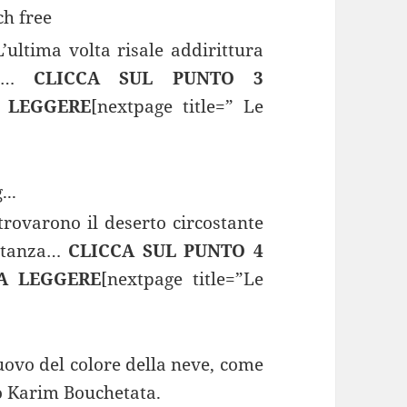
’ultima volta risale addirittura
i…
CLICCA SUL PUNTO 3
 LEGGERE
[nextpage title=” Le
...
 trovarono il deserto circostante
istanza…
CLICCA SUL PUNTO 4
A LEGGERE
[nextpage title=”Le
nuovo del colore della neve, come
fo Karim Bouchetata.