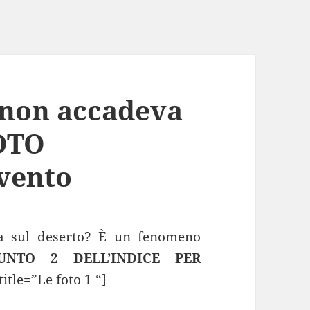
 non accadeva
FOTO
evento
a sul deserto? È un fenomeno
NTO 2 DELL’INDICE PER
itle=”Le foto 1 “]