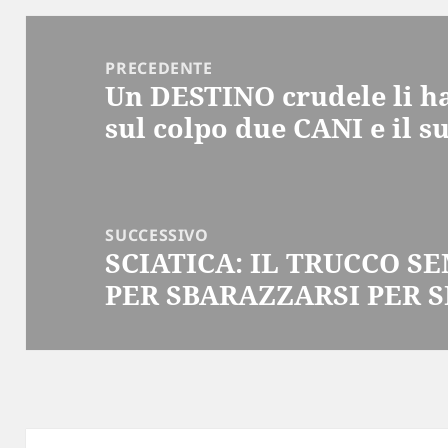
Navigazione
articoli
PRECEDENTE
Un DESTINO crudele li h
Articolo
sul colpo due CANI e il
precedente:
SUCCESSIVO
SCIATICA: IL TRUCCO S
Articolo
PER SBARAZZARSI PER 
successivo: