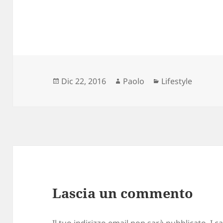
Scritto
Autore
Categorie
Dic 22, 2016
Paolo
Lifestyle
il
Lascia un commento