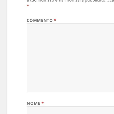
Il tuo indirizzo email non sarà pubblicato.
I c
*
COMMENTO
*
NOME
*