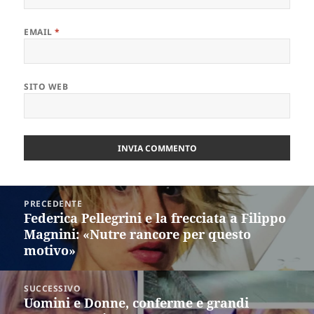
EMAIL
*
SITO WEB
Navigazione
PRECEDENTE
articoli
Federica Pellegrini e la frecciata a Filippo
Articolo
Magnini: «Nutre rancore per questo
precedente:
motivo»
SUCCESSIVO
Uomini e Donne, conferme e grandi
Articolo