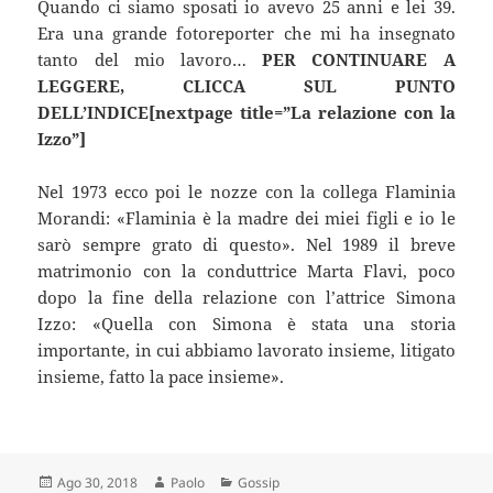
Quando ci siamo sposati io avevo 25 anni e lei 39.
Era una grande fotoreporter che mi ha insegnato
tanto del mio lavoro…
PER CONTINUARE A
LEGGERE, CLICCA SUL PUNTO
DELL’INDICE[nextpage title=”La relazione con la
Izzo”]
Nel 1973 ecco poi le nozze con la collega Flaminia
Morandi: «Flaminia è la madre dei miei figli e io le
sarò sempre grato di questo». Nel 1989 il breve
matrimonio con la conduttrice Marta Flavi, poco
dopo la fine della relazione con l’attrice Simona
Izzo: «Quella con Simona è stata una storia
importante, in cui abbiamo lavorato insieme, litigato
insieme, fatto la pace insieme».
Scritto
Autore
Categorie
Ago 30, 2018
Paolo
Gossip